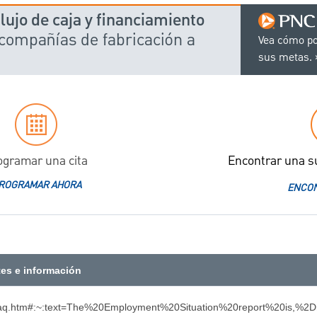
ujo de caja y financiamiento
 compañías de fabricación a
Vea cómo po
sus metas.
ogramar una cita
Encontrar una s
ROGRAMAR AHORA
ENCON
tes e información
esfaq.htm#:~:text=The%20Employment%20Situation%20report%20is,%2