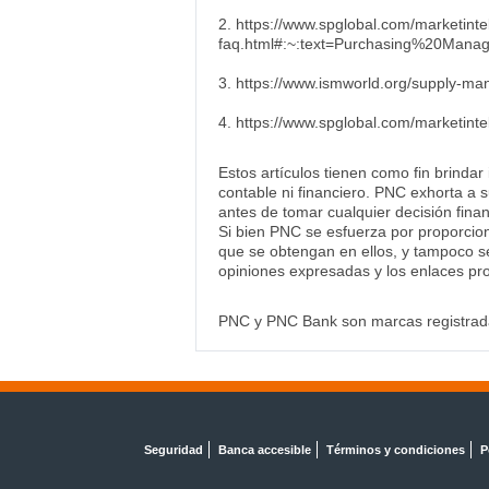
2. https://www.spglobal.com/marketinte
faq.html#:~:text=Purchasing%20Man
3. https://www.ismworld.org/supply-ma
4. https://www.spglobal.com/marketinte
Estos artículos tienen como fin brindar
contable ni financiero. PNC exhorta a s
antes de tomar cualquier decisión finan
Si bien PNC se esfuerza por proporcion
que se obtengan en ellos, y tampoco se
opiniones expresadas y los enlaces pro
PNC y PNC Bank son marcas registrada
Seguridad
Banca accesible
Términos y condiciones
P