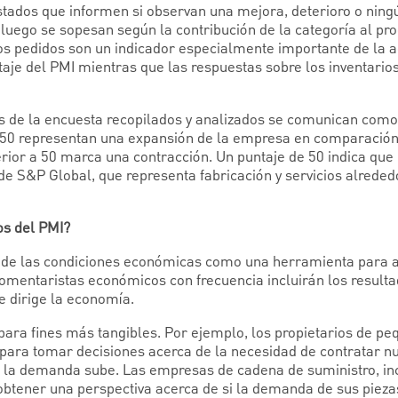
stados que informen si observan una mejora, deterioro o nin
 luego se sopesan según la contribución de la categoría al pro
vos pedidos son un indicador especialmente importante de la 
taje del PMI mientras que las respuestas sobre los inventario
s de la encuesta recopilados y analizados se comunican como
 50 representan una expansión de la empresa en comparación 
erior a 50 marca una contracción. Un puntaje de 50 indica que
e S&P Global, que representa fabricación y servicios alreded
os del PMI?
r de las condiciones económicas como una herramienta para a
 comentaristas económicos con frecuencia incluirán los result
e dirige la economía.
para fines más tangibles. Por ejemplo, los propietarios de 
 para tomar decisiones acerca de la necesidad de contratar 
si la demanda sube. Las empresas de cadena de suministro, i
btener una perspectiva acerca de si la demanda de sus piez