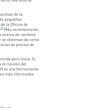
laros, esa bola de
ectivas de la
s de pequeñas
de la Oficina de
[1]
Más recientemente,
os acerca de cambios
e se observan de cerca
encias de precios de
ocida pero única. Si
 en función del
PMI es una herramienta
iones más informadas