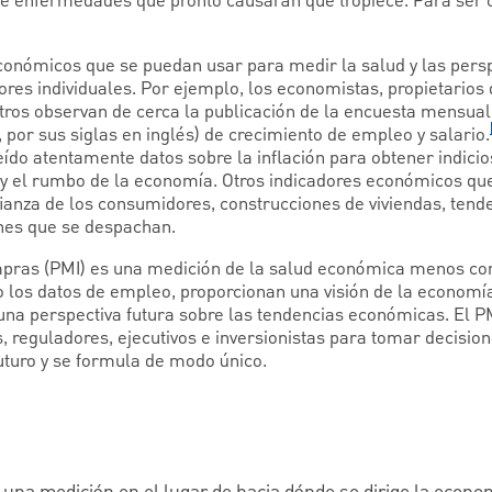
ne enfermedades que pronto causarán que tropiece. Para ser c
económicos que se puedan usar para medir la salud y las persp
ores individuales. Por ejemplo, los economistas, propietario
tros observan de cerca la publicación de la encuesta mensual 
 por sus siglas en inglés) de crecimiento de empleo y salario.
do atentamente datos sobre la inflación para obtener indici
és y el rumbo de la economía. Otros indicadores económicos qu
ianza de los consumidores, construcciones de viviendas, tend
enes que se despachan.
mpras (PMI) es una medición de la salud económica menos con
 los datos de empleo, proporcionan una visión de la economía
una perspectiva futura sobre las tendencias económicas. El 
s, reguladores, ejecutivos e inversionistas para tomar decis
futuro y se formula de modo único.