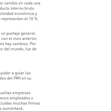
gún cambio en cada una
ducto interno bruto
actividad económica y
s representan el 10 %
 un puntaje general.
con el mes anterior,
 no hay cambios. Por
or del mundo, fue de
yudar a guiar las
ados del PMI en su
pequeñas empresas
nuevos empleados o
ncluidas muchas firmas
as aumentará,