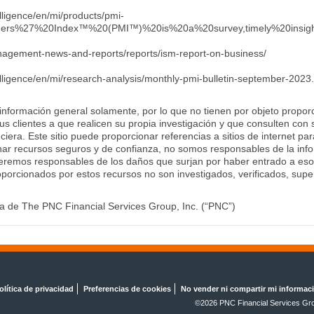
lligence/en/mi/products/pmi-
agers%27%20Index™%20(PMI™)%20is%20a%20survey,timely%20insigh
nagement-news-and-reports/reports/ism-report-on-business/
lligence/en/mi/research-analysis/monthly-pmi-bulletin-september-2023
 información general solamente, por lo que no tienen por objeto proporc
us clientes a que realicen su propia investigación y que consulten con 
ciera. Este sitio puede proporcionar referencias a sitios de internet pa
ar recursos seguros y de confianza, no somos responsables de la infor
remos responsables de los daños que surjan por haber entrado a esos si
porcionados por estos recursos no son investigados, verificados, sup
 de The PNC Financial Services Group, Inc. (“PNC”)
olítica de privacidad
Preferencias de cookies
No vender ni compartir mi informac
©
2026 PNC Financial Services Gro