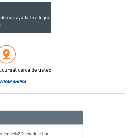
demos ayudarle a lograr
ucursal cerca de usted
TRAR AHORA
Drelease%2Dschedule.htm.