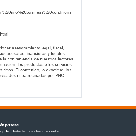
t%20into%20business%20conditions.
.html
ionar asesoramiento legal, fiscal,
sus asesores financieros y legales
ra la conveniencia de nuestros lectores.
mación, los productos o los servicios
tios. El contenido, la exactitud, las
ervisados ni patrocinados por PNC.
ión personal
up, Inc. Todos los derechos reservados.