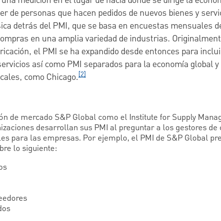
una medición en el lugar de hacia dónde se dirige la econo
der de personas que hacen pedidos de nuevos bienes y servi
ásica detrás del PMI, que se basa en encuestas mensuales d
compras en una amplia variedad de industrias. Originalmen
bricación, el PMI se ha expandido desde entonces para inclui
servicios así como PMI separados para la economía global y
[2]
cales, como Chicago.
ción de mercado S&P Global como el Institute for Supply Man
izaciones desarrollan sus PMI al preguntar a los gestores d
es para las empresas. Por ejemplo, el PMI de S&P Global pre
bre lo siguiente:
os
eedores
dos