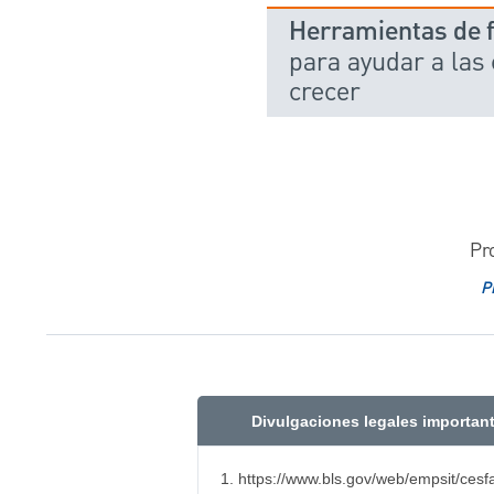
Herramientas de fl
para ayudar a las
crecer
Pr
P
Divulgaciones legales importan
1. https://www.bls.gov/web/empsit/c