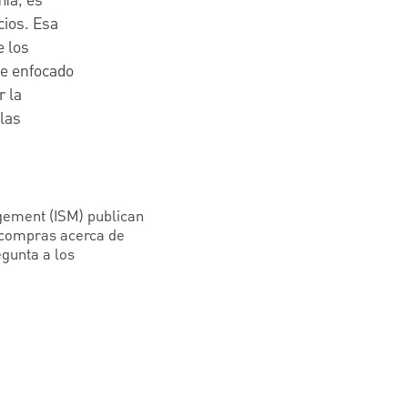
mía, es
cios. Esa
e los
te enfocado
r la
 las
agement (ISM) publican
e compras acerca de
gunta a los