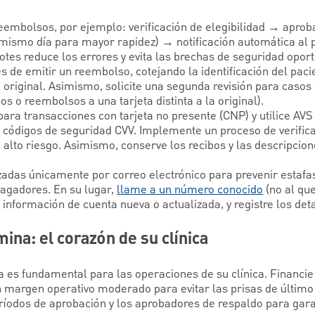
eembolsos, por ejemplo: verificación de elegibilidad → aprob
smo día para mayor rapidez) → notificación automática al p
otes reduce los errores y evita las brechas de seguridad oport
s de emitir un reembolso, cotejando la identificación del pacie
 original. Asimismo, solicite una segunda revisión para casos 
 o reembolsos a una tarjeta distinta a la original).
ara transacciones con tarjeta no presente (CNP) y utilice AVS 
e códigos de seguridad CVV. Implemente un proceso de verific
 alto riesgo. Asimismo, conserve los recibos y las descripcio
lizadas únicamente por correo electrónico para prevenir estaf
agadores. En su lugar,
llame a un número conocido
(no al qu
a información de cuenta nueva o actualizada, y registre los det
ina: el corazón de su clínica
a es fundamental para las operaciones de su clínica. Financie
n margen operativo moderado para evitar las prisas de últim
eríodos de aprobación y los aprobadores de respaldo para garan