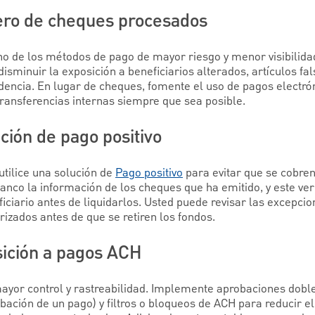
ero de cheques procesados
o de los métodos de pago de mayor riesgo y menor visibilida
sminuir la exposición a beneficiarios alterados, artículos fal
dencia. En lugar de cheques, fomente el uso de pagos electró
ransferencias internas siempre que sea posible.
ución de pago positivo
utilice una solución de
Pago positivo
para evitar que se cobre
banco la información de los cheques que ha emitido, y este veri
ciario antes de liquidarlos. Usted puede revisar las excepcio
izados antes de que se retiren los fondos.
nsición a pagos ACH
yor control y rastreabilidad. Implemente aprobaciones dobles
obación de un pago) y filtros o bloqueos de ACH para reducir 