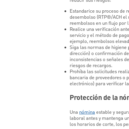
reducir sus riesgos:
Estandarice su proceso de r
desembolso (RTP®/ACH el mi
reembolsos en un flujo por l
Realice una verificación ante
servicio y el método de pago
ejemplo, reembolsos elevados
Siga las normas de higiene p
dirección) o confirmación d
inconsistencias o señales de
riesgos de recargos.
Prohíba las solicitudes rea
bancaria de proveedores o p
electrónico) para verificar l
Protección de la nóm
Una
nómina
estable y segur
laboral antes y mantenga u
los horarios de corte, los p