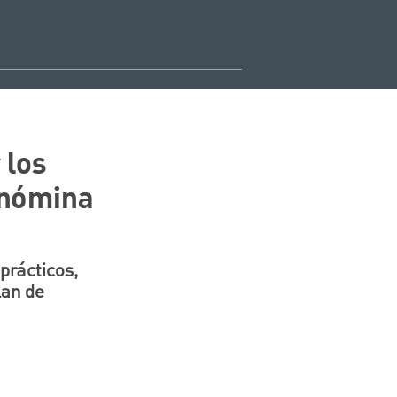
 los
a nómina
 prácticos,
lan de