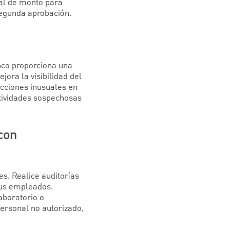
al de monto para
segunda aprobación.
nco proporciona una
jora la visibilidad del
sacciones inusuales en
tividades sospechosas
 con
es. Realice auditorías
 sus empleados.
aboratorio o
personal no autorizado,