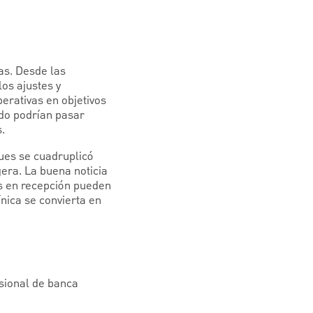
as. Desde las
os ajustes y
erativas en objetivos
ado podrían pasar
.
ues se cuadruplicó
era. La buena noticia
as en recepción pueden
ica se convierta en
esional de banca