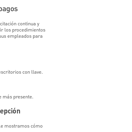
 pagos
citación continua y
ir los procedimientos
a sus empleados para
scritorios con llave.
ie más presente.
cepción
í le mostramos cómo