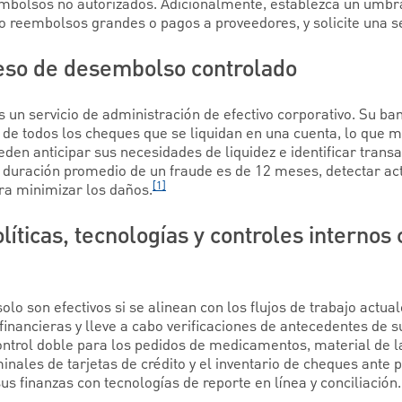
embolsos no autorizados. Adicionalmente, establezca un umbr
mo reembolsos grandes o pagos a proveedores, y solicite una 
ceso de desembolso controlado
 un servicio de administración de efectivo corporativo. Su ba
 de todos los cheques que se liquidan en una cuenta, lo que me
pueden anticipar sus necesidades de liquidez e identificar tran
 duración promedio de un fraude es de 12 meses, detectar ac
[1]
ra minimizar los daños.
olíticas, tecnologías y controles internos
lo son efectivos si se alinean con los flujos de trabajo actual
financieras y lleve a cabo verificaciones de antecedentes de
trol doble para los pedidos de medicamentos, material de l
minales de tarjetas de crédito y el inventario de cheques ante 
us finanzas con tecnologías de reporte en línea y conciliación.