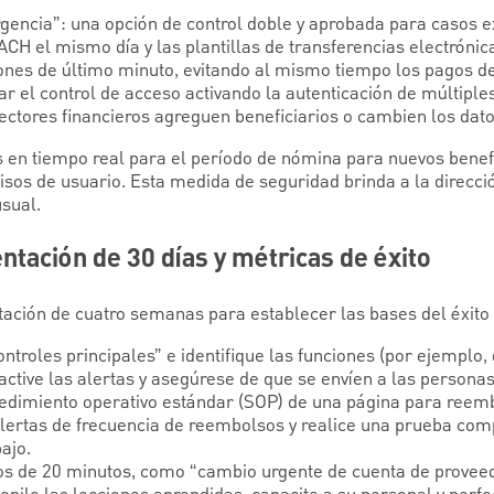
gencia”: una opción de control doble y aprobada para casos e
ACH el mismo día y las plantillas de transferencias electróni
ones de último minuto, evitando al mismo tiempo los pagos de 
r el control de acceso activando la autenticación de múltiple
rectores financieros agreguen beneficiarios o cambien los dat
as en tiempo real para el período de nómina para nuevos benefi
sos de usuario. Esta medida de seguridad brinda a la direcció
usual.
tación de 30 días y métricas de éxito
ación de cuatro semanas para establecer las bases del éxito 
ontroles principales” e identifique las funciones (por ejemplo,
ctive las alertas y asegúrese de que se envíen a las personas
edimiento operativo estándar (SOP) de una página para reemb
 alertas de frecuencia de reembolsos y realice una prueba co
bajo.
ros de 20 minutos, como “cambio urgente de cuenta de provee