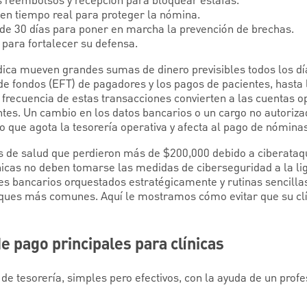
 reembolsos y recepción para bloquear estafas.
 en tiempo real para proteger la nómina.
de 30 días para poner en marcha la prevención de brechas.
 para fortalecer su defensa.
dica mueven grandes sumas de dinero previsibles todos los dí
de fondos (EFT) de pagadores y los pagos de pacientes, hasta l
frecuencia de estas transacciones convierten a las cuentas op
entes. Un cambio en los datos bancarios o un cargo no autoriz
o que agota la tesorería operativa y afecta al pago de nóminas
s de salud que perdieron más de $200,000 debido a ciberataq
nicas no deben tomarse las medidas de ciberseguridad a la lig
es bancarios orquestados estratégicamente y rutinas sencill
ques más comunes. Aquí le mostramos cómo evitar que su clín
e pago principales para clínicas
de tesorería, simples pero efectivos, con la ayuda de un prof