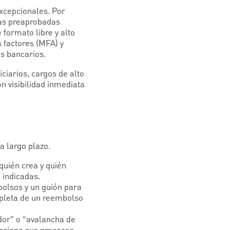
xcepcionales. Por
cas preaprobadas
formato libre y alto
s factores (MFA) y
os bancarios.
ciarios, cargos de alto
n visibilidad inmediata
a largo plazo.
 quién crea y quién
 indicadas.
olsos y un guión para
mpleta de un reembolso
dor” o “avalancha de