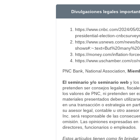
Divulgaciones legales importan
https://www.cnbc.com/2024/05/02
presidential-election-cnbcsurve
https://www.usnews.com/news/bu
shows#:~:text=But%20many%20
https://money.com/inflation-force
https://www.uschamber.com/co/r
PNC Bank, National Association,
Miemb
El seminario y/o seminario web
y los
pretenden ser consejos legales, fiscal
los valores de PNC, ni pretenden ser e
materiales presentados deben utilizars
en una transacción o estrategia en part
su asesor legal, contable u otro aseso
Inc. será responsable de las consecuen
omisión. Las opiniones expresadas en 
directores, funcionarios o empleados.
Estos artículos tienen como fin brindar