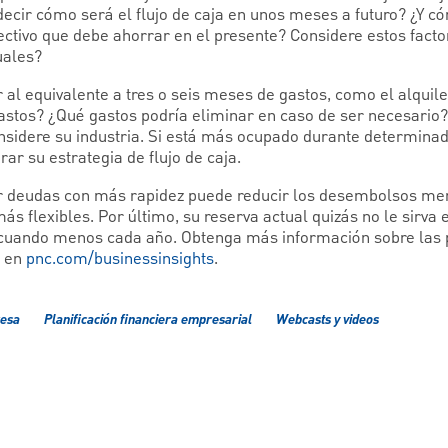
cir cómo será el flujo de caja en unos meses a futuro? ¿Y c
ectivo que debe ahorrar en el presente? Considere estos facto
uales?
l equivalente a tres o seis meses de gastos, como el alquiler
gastos? ¿Qué gastos podría eliminar en caso de ser necesario
nsidere su industria. Si está más ocupado durante determin
ar su estrategia de flujo de caja.
ar deudas con más rapidez puede reducir los desembolsos me
s flexibles. Por último, su reserva actual quizás no le sirva 
s cuando menos cada año. Obtenga más información sobre las 
C en
pnc.com/businessinsights
.
resa
Planificación financiera empresarial
Webcasts y videos