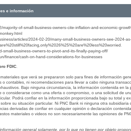
tes e información
/majority-of-small-business-owners-cite-inflation-and-economic-growt
ymonkey.html
siness/articles/2024-02-20/many-small-business-owners-see-2024-as
are%20still%20facing,only%2026%25%20are%20less%20worried.
d-small-business-owners-to-pivot-and-its-finally-paying-off/
un/finance/cash-on-hand-considerations-for-businesses
ro FDIC
.
 materiales que verá se prepararon solo para fines de información gener
es o contables, ni recomendaciones para llevar a cabo ninguna transacc
xhaustivos. Bajo ninguna circunstancia, la información contenida en la 
e o considerarse como una oferta o compromiso, o una solicitud de una
icular. Podrá confiar en la información proporcionada bajo su total y ex
r sobre su situación particular. Ni PNC Bank ni ninguna otra subsidiari
cias derivadas de confiar en cualquier opinión o declaración contenida 
estos materiales o videos no son necesariamente las opiniones de PNC 
 información general solamente, por lo que no tienen por objeto proporc