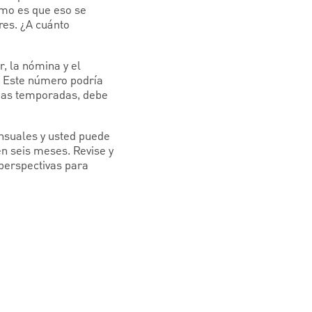
ómo es que eso se
res. ¿A cuánto
, la nómina y el
? Este número podría
adas temporadas, debe
nsuales y usted puede
en seis meses. Revise y
perspectivas para