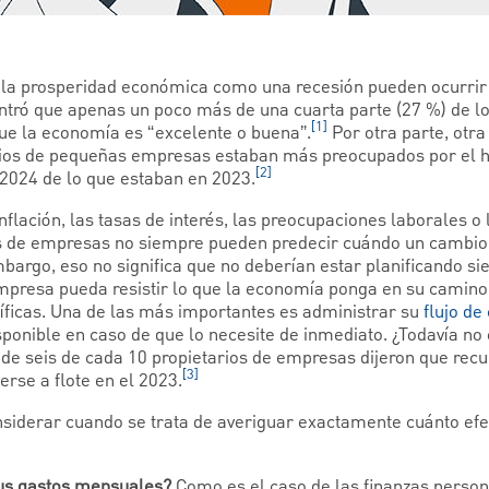
o la prosperidad económica como una recesión pueden ocurrir
tró que apenas un poco más de una cuarta parte (27 %) de lo
[1]
e la economía es “excelente o buena”.
Por otra parte, otra
arios de pequeñas empresas estaban más preocupados por el 
[2]
 2024 de lo que estaban en 2023.
inflación, las tasas de interés, las preocupaciones laborales o
os de empresas no siempre pueden predecir cuándo un cambio
bargo, eso no significa que no deberían estar planificando si
presa pueda resistir lo que la economía ponga en su camino 
íficas. Una de las más importantes es administrar su
flujo de
disponible en caso de que lo necesite de inmediato. ¿Todavía n
 de seis de cada 10 propietarios de empresas dijeron que recu
[3]
se a flote en el 2023.
siderar cuando se trata de averiguar exactamente cuánto ef
sus gastos mensuales?
Como es el caso de las finanzas person