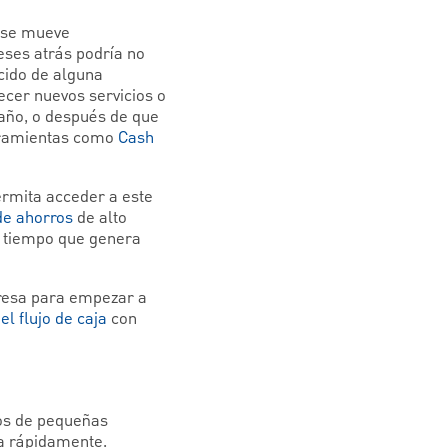
 se mueve
ses atrás podría no
cido de alguna
ecer nuevos servicios o
 año, o después de que
erramientas como
Cash
ermita acceder a este
de ahorros
de alto
o tiempo que genera
resa para empezar a
el flujo de caja
con
ios de pequeñas
ja rápidamente.