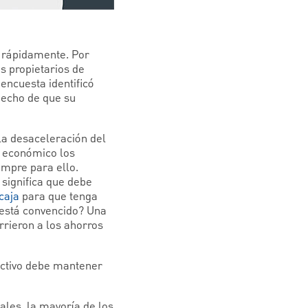
 rápidamente. Por
s propietarios de
 encuesta identificó
hecho de que su
 la desaceleración del
 económico los
empre para ello.
significa que debe
 caja
para que tenga
o está convencido? Una
rrieron a los ahorros
ectivo debe mantener
ales, la mayoría de los