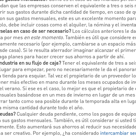
dan que las empresas conserven el equivalente a tres o seis
rir sus gastos durante dicha cantidad de tiempo, en caso de q
son sus gastos mensuales, este es un excelente momento para
o, debe incluir cosas como el alquiler, la nómina y el inventa
selas en caso de ser necesario?
Los cálculos anteriores le d
ita por mes
en este momento.
También es útil que considere e
utamente necesario (por ejemplo, cambiarse a un espacio má
esde casa). Si le resulta aterrador imaginar alcanzar el prim
aga planes para hacer crecer sus ahorros a partir de ahí.
ndustria en su flujo de caja?
Tener el equivalente de tres a se
ugar para empezar, pero no necesariamente le da el panor
 tienda para esquiar. Tal vez el propietario de un proveedor l
tener más efectivo en mano durante los meses ocupados de in
el verano. Si ese es el caso, lo mejor es que el propietario 
nsuales basándose en un mes de invierno en lugar de un mes
rar tanto como sea posible durante la temporada alta en luga
a misma cantidad durante todo el año.
deudas?
Cualquier deuda pendiente, como los pagos de equipo
 sus gastos mensuales. También, es útil considerar si usted 
amente. Esto aumentará sus ahorros al reducir sus necesidad
 ser creativo. Por ejemplo, ¿ha considerado
intercambiar ser