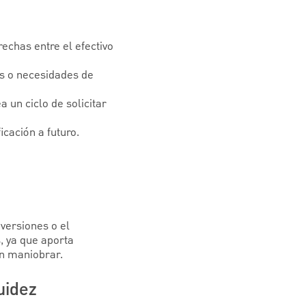
echas entre el efectivo
os o necesidades de
a un ciclo de solicitar
icación a futuro.
nversiones o el
s, ya que aporta
an maniobrar.
uidez