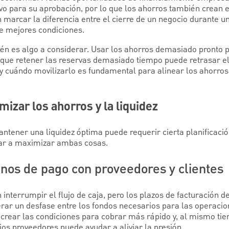
tivo para su aprobación, por lo que los ahorros también crean 
marcar la diferencia entre el cierre de un negocio durante un
de mejores condiciones.
 es algo a considerar. Usar los ahorros demasiado pronto p
s que retener las reservas demasiado tiempo puede retrasar e
 y cuándo movilizarlo es fundamental para alinear los ahorro
izar los ahorros y la liquidez
ntener una liquidez óptima puede requerir cierta planificación
ar a maximizar ambas cosas.
inos de pago con proveedores y clientes
interrumpir el flujo de caja, pero los plazos de facturación 
ar un desfase entre los fondos necesarios para las operacione
, crear las condiciones para cobrar más rápido y, al mismo ti
ios proveedores puede ayudar a aliviar la presión.