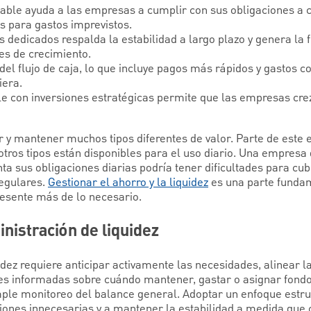
able ayuda a las empresas a cumplir con sus obligaciones a c
 para gastos imprevistos.
dedicados respalda la estabilidad a largo plazo y genera la f
es de crecimiento.
del flujo de caja, lo que incluye pagos más rápidos y gastos c
iera.
le con inversiones estratégicas permite que las empresas crez
y mantener muchos tipos diferentes de valor. Parte de este e
otros tipos están disponibles para el uso diario. Una empresa q
nta sus obligaciones diarias podría tener dificultades para cub
egulares.
Gestionar el ahorro y la liquidez
es una parte fundam
resente más de lo necesario.
nistración de liquidez
idez requiere anticipar activamente las necesidades, alinear l
nes informadas sobre cuándo mantener, gastar o asignar fondo
mple monitoreo del balance general. Adoptar un enfoque estr
siones innecesarias y a mantener la estabilidad a medida que 