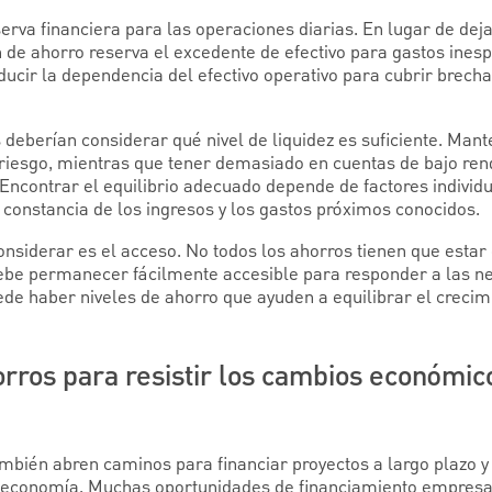
erva financiera para las operaciones diarias. En lugar de dej
an de ahorro reserva el excedente de efectivo para gastos ine
ducir la dependencia del efectivo operativo para cubrir brecha
s deberían considerar qué nivel de liquidez es suficiente. Ma
riesgo, mientras que tener demasiado en cuentas de bajo ren
 Encontrar el equilibrio adecuado depende de factores individ
la constancia de los ingresos y los gastos próximos conocidos.
onsiderar es el acceso. No todos los ahorros tienen que estar
ebe permanecer fácilmente accesible para responder a las n
de haber niveles de ahorro que ayuden a equilibrar el crecimi
orros para resistir los cambios económico
también abren caminos para financiar proyectos a largo plazo 
 economía. Muchas oportunidades de financiamiento empresa