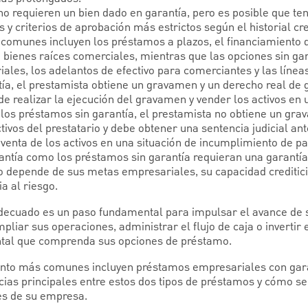
o requieren un bien dado en garantía, pero es posible que te
y criterios de aprobación más estrictos según el historial cred
comunes incluyen los préstamos a plazos, el financiamiento d
 bienes raíces comerciales, mientras que las opciones sin gar
iales, los adelantos de efectivo para comerciantes y las líneas
ía, el prestamista obtiene un gravamen y un derecho real de g
ede realizar la ejecución del gravamen y vender los activos en 
los préstamos sin garantía, el prestamista no obtiene un gra
tivos del prestatario y debe obtener una sentencia judicial ant
venta de los activos en una situación de incumplimiento de pa
antía como los préstamos sin garantía requieran una garantía
 depende de sus metas empresariales, su capacidad creditici
a al riesgo.
adecuado es un paso fundamental para impulsar el avance de
liar sus operaciones, administrar el flujo de caja o invertir
tal que comprenda sus opciones de préstamo.
nto más comunes incluyen préstamos empresariales con garan
ncias principales entre estos dos tipos de préstamos y cómo s
es de su empresa.