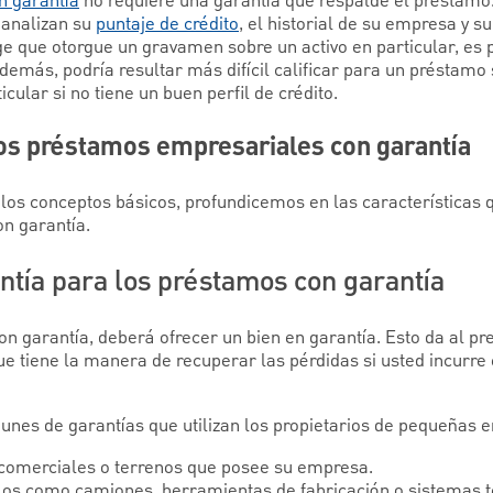
n garantía
no requiere una garantía que respalde el préstamo. 
analizan su
puntaje de crédito
, el historial de su empresa y s
ige que otorgue un gravamen sobre un activo en particular, es 
demás, podría resultar más difícil calificar para un préstamo 
ular si no tiene un buen perfil de crédito.
los préstamos empresariales con garantía
os conceptos básicos, profundicemos en las características q
n garantía.
ntía para los préstamos con garantía
n garantía, deberá ofrecer un bien en garantía. Esto da al pr
ue tiene la manera de recuperar las pérdidas si usted incurre
unes de garantías que utilizan los propietarios de pequeñas 
comerciales o terrenos que posee su empresa.
ulos como camiones, herramientas de fabricación o sistemas t