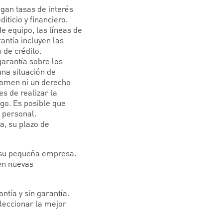
ngan tasas de interés
iticio y financiero.
e equipo, las líneas de
antía incluyen las
 de crédito.
arantía sobre los
una situación de
vamen ni un derecho
es de realizar la
go. Es posible que
 personal.
a, su plazo de
 su pequeña empresa.
 en nuevas
tía y sin garantía.
eleccionar la mejor