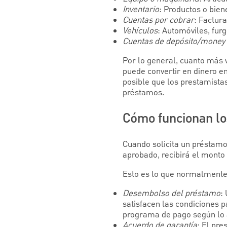
Inventario
: Productos o bien
Cuentas por cobrar
: Factur
Vehículos
: Automóviles, fur
Cuentas de depósito/money 
Por lo general, cuanto más v
puede convertir en dinero e
posible que los prestamista
préstamos.
Cómo funcionan lo
Cuando solicita un préstamo 
aprobado, recibirá el monto
Esto es lo que normalment
Desembolso del préstamo
:
satisfacen las condiciones p
programa de pago según lo a
Acuerdo de garantía
: El pre