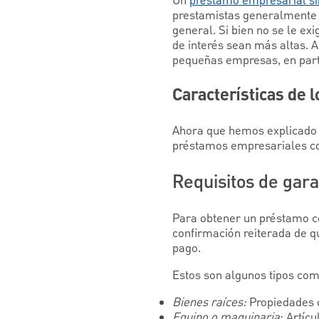
Un
préstamo empresarial si
prestamistas generalmente 
general. Si bien no se le ex
de interés sean más altas. A
pequeñas empresas, en partic
Características de 
Ahora que hemos explicado l
préstamos empresariales co
Requisitos de gara
Para obtener un préstamo co
confirmación reiterada de q
pago.
Estos son algunos tipos com
Bienes raíces:
Propiedades 
Equipo o maquinaria
: Artíc