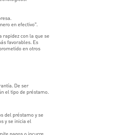
presa.
nero en efectivo”.
a rapidez con la que se
más favorables. Es
mprometido en otros
rantía. De ser
n el tipo de préstamo.
os del préstamo y se
 y se inicia el
omite pagos o incurre