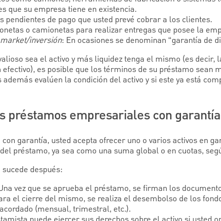
es que su empresa tiene en existencia.
as pendientes de pago que usted prevé cobrar a los clientes.
gonetas o camionetas para realizar entregas que posee la em
market/inversión
: En ocasiones se denominan “garantía de di
alioso sea el activo y más liquidez tenga el mismo (es decir, l
n efectivo), es posible que los términos de su préstamo sean 
s además evalúen la condición del activo y si este ya está co
s préstamos empresariales con garantía
con garantía, usted acepta ofrecer uno o varios activos en ga
 del préstamo, ya sea como una suma global o en cuotas, segú
e sucede después:
 Una vez que se aprueba el préstamo, se firman los document
ara el cierre del mismo, se realiza el desembolso de los fondos
cordado (mensual, trimestral, etc.).
stamista puede ejercer sus derechos sobre el activo si usted 