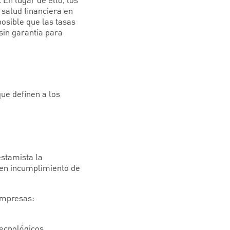
En lugar de ello, los
u salud financiera en
posible que las tasas
sin garantía para
ue definen a los
estamista la
 en incumplimiento de
empresas:
ecnológicos.