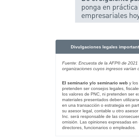
ponga en práctica
empresariales ho
Divulgaciones legales importan
Fuente: Encuesta de la AFP® de 2021 s
organizaciones cuyos ingresos varían 
El seminario y/o seminario web
y los
pretenden ser consejos legales, fiscal
los valores de PNC, ni pretenden ser e
materiales presentados deben utilizars
en una transacción o estrategia en part
su asesor legal, contable u otro aseso
Inc. será responsable de las consecuen
omisión. Las opiniones expresadas en 
directores, funcionarios o empleados.