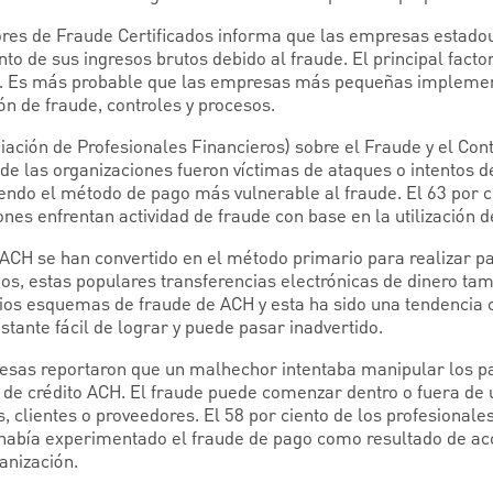
res de Fraude Certificados informa que las empresas estado
o de sus ingresos brutos debido al fraude. El principal factor
erno. Es más probable que las empresas más pequeñas imple
ón de fraude, controles y procesos.
iación de Profesionales Financieros) sobre el Fraude y el Con
 de las organizaciones fueron víctimas de ataques o intentos 
endo el método de pago más vulnerable al fraude. El 63 por 
nes enfrentan actividad de fraude con base en la utilización 
ACH se han convertido en el método primario para realizar pa
años, estas populares transferencias electrónicas de dinero t
rios esquemas de fraude de ACH y esta ha sido una tendencia c
stante fácil de lograr y puede pasar inadvertido.
presas reportaron que un malhechor intentaba manipular los 
 de crédito ACH. El fraude puede comenzar dentro o fuera de
clientes o proveedores. El 58 por ciento de los profesionales
había experimentado el fraude de pago como resultado de acc
anización.