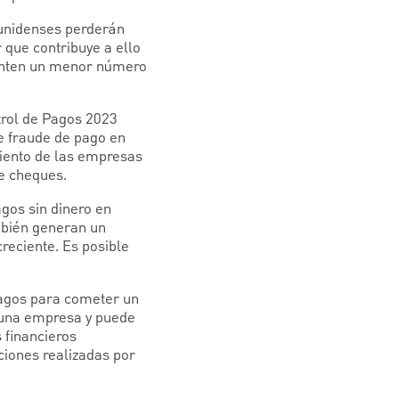
unidenses perderán
 que contribuye a ello
menten un menor número
trol de Pagos 2023
de fraude de pago en
ciento de las empresas
de cheques.
gos sin dinero en
ambién generan un
reciente. Es posible
pagos para cometer un
 una empresa y puede
 financieros
iones realizadas por