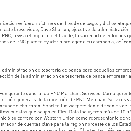
nizaciones fueron víctimas del fraude de pago, y dichos ataqu
n este breve video, Dave Shorten, ejecutivo de administración
PNC, revisa el impacto del fraude, la variedad de enfoques 
rsos de PNC pueden ayudar a proteger a su compañía, así com
e administración de tesorería de banca para pequeñas empresa
ección de la administración de tesorería de banca empresarial
.
luyen gerente general de PNC Merchant Services. Como gerent
tración general y de la dirección de PNC Merchant Services y a
 ocupar dicho cargo, Shorten fue vicepresidente de ventas de
. Otros puestos que ocupó en First Data incluyeron más de 10 
 inició su carrera con Western Union como representante de 
strador de cuentas clave para la región noroeste de los Esta
as de las cuentas del mercado medio. Shorten también se d