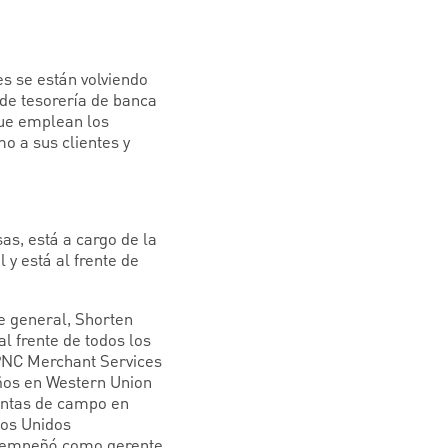
es se están volviendo
 de tesorería de banca
que emplean los
o a sus clientes y
s, está a cargo de la
 y está al frente de
e general, Shorten
l frente de todos los
 PNC Merchant Services
años en Western Union
ventas de campo en
dos Unidos
esempeñó como gerente