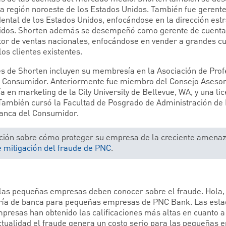
la región noroeste de los Estados Unidos. También fue gerente
dental de los Estados Unidos, enfocándose en la dirección est
nidos. Shorten además se desempeñó como gerente de cuentas
ctor de ventas nacionales, enfocándose en vender a grandes c
 los clientes existentes.
les de Shorten incluyen su membresía en la Asociación de Prof
el Consumidor. Anteriormente fue miembro del Consejo Asesor
 en marketing de la City University de Bellevue, WA, y una li
A. También cursó la Facultad de Posgrado de Administración d
Banca del Consumidor.
ión sobre cómo proteger su empresa de la creciente amenaz
 mitigación del fraude de PNC
.
las pequeñas empresas deben conocer sobre el fraude. Hola, 
ería de banca para pequeñas empresas de PNC Bank. Las estad
presas han obtenido las calificaciones más altas en cuanto a 
actualidad el fraude genera un costo serio para las pequeñas 