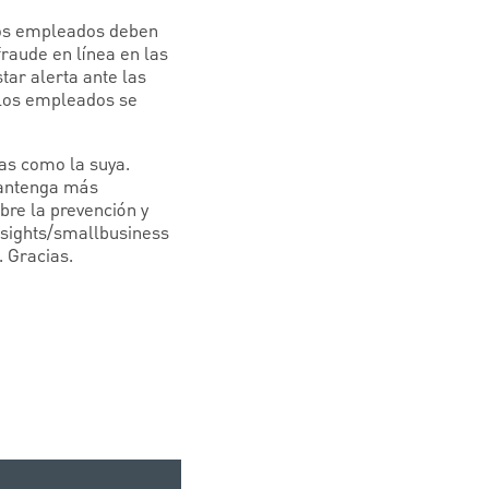
 los empleados deben
fraude en línea en las
ar alerta ante las
 los empleados se
as como la suya.
mantenga más
bre la prevención y
nsights/smallbusiness
 Gracias.