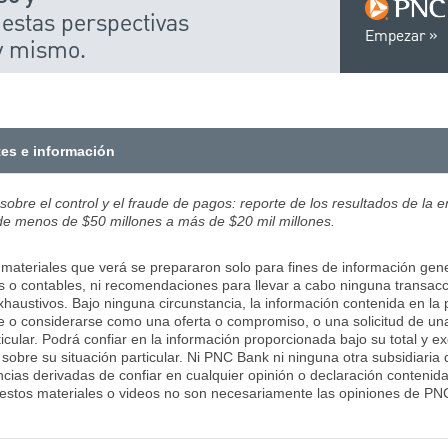
 estas perspectivas
Empezar
y mismo.
tes e información
obre el control y el fraude de pagos: reporte de los resultados de la
de menos de $50 millones a más de $20 mil millones.
 materiales que verá se prepararon solo para fines de información gener
es o contables, ni recomendaciones para llevar a cabo ninguna transacc
xhaustivos. Bajo ninguna circunstancia, la información contenida en la 
e o considerarse como una oferta o compromiso, o una solicitud de una
icular. Podrá confiar en la información proporcionada bajo su total y ex
r sobre su situación particular. Ni PNC Bank ni ninguna otra subsidiari
cias derivadas de confiar en cualquier opinión o declaración contenida 
estos materiales o videos no son necesariamente las opiniones de PNC 