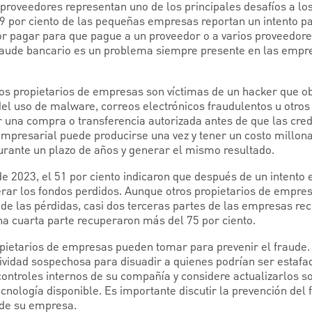
roveedores representan uno de los principales desafíos a los
 por ciento de las pequeñas empresas reportan un intento pa
r pagar para que pague a un proveedor o a varios proveedore
raude bancario es un problema siempre presente en las empre
 los propietarios de empresas son víctimas de un hacker que o
del uso de malware, correos electrónicos fraudulentos u otros
r una compra o transferencia autorizada antes de que las cre
mpresarial puede producirse una vez y tener un costo millon
rante un plazo de años y generar el mismo resultado.
e 2023, el 51 por ciento indicaron que después de un intento e
rar los fondos perdidos. Aunque otros propietarios de empre
de las pérdidas, casi dos terceras partes de las empresas re
na cuarta parte recuperaron más del 75 por ciento.
pietarios de empresas pueden tomar para prevenir el fraude.
vidad sospechosa para disuadir a quienes podrían ser estafa
 controles internos de su compañía y considere actualizarlos s
ecnología disponible. Es importante discutir la prevención del 
de su empresa.