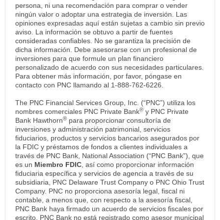
persona, ni una recomendación para comprar o vender
ningún valor o adoptar una estrategia de inversión. Las
opiniones expresadas aquí están sujetas a cambio sin previo
aviso. La información se obtuvo a partir de fuentes
consideradas confiables. No se garantiza la precisión de
dicha información. Debe asesorarse con un profesional de
inversiones para que formule un plan financiero
personalizado de acuerdo con sus necesidades particulares.
Para obtener más información, por favor, póngase en
contacto con PNC llamando al 1-888-762-6226.
The PNC Financial Services Group, Inc. (“PNC”) utiliza los
®
nombres comerciales PNC Private Bank
y PNC Private
®
Bank Hawthorn
para proporcionar consultoría de
inversiones y administración patrimonial, servicios
fiduciarios, productos y servicios bancarios asegurados por
la FDIC y préstamos de fondos a clientes individuales a
través de PNC Bank, National Association (“PNC Bank”), que
es un
Miembro FDIC
, así como proporcionar información
fiduciaria específica y servicios de agencia a través de su
subsidiaria, PNC Delaware Trust Company o PNC Ohio Trust
Company. PNC no proporciona asesoría legal, fiscal ni
contable, a menos que, con respecto a la asesoría fiscal,
PNC Bank haya firmado un acuerdo de servicios fiscales por
escrito. PNC Bank no está registrado como asesor municipal