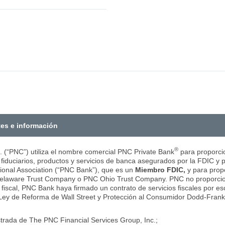
tes e información
®
. (“PNC”) utiliza el nombre comercial PNC Private Bank
para proporcio
s fiduciarios, productos y servicios de banca asegurados por la FDIC y 
tional Association (“PNC Bank”), que es un
Miembro FDIC,
y para propo
elaware Trust Company o PNC Ohio Trust Company. PNC no proporciona 
fiscal, PNC Bank haya firmado un contrato de servicios fiscales por es
 Ley de Reforma de Wall Street y Protección al Consumidor Dodd-Frank
trada de The PNC Financial Services Group, Inc.;