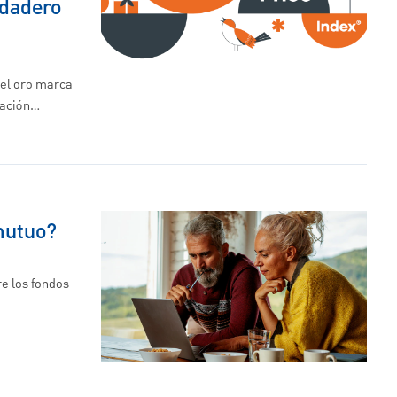
rdadero
del oro marca
flación…
mutuo?
re los fondos