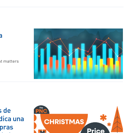
a
at matters
s de
dica una
pras