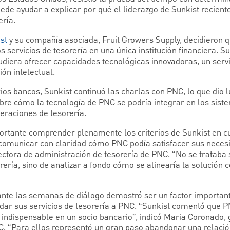
uede ayudar a explicar por qué el liderazgo de Sunkist recien
ría.
st
y su compañía asociada, Fruit Growers Supply, decidieron
 servicios de tesorería en una única institución financiera. 
diera ofrecer capacidades tecnológicas innovadoras, un servic
ón intelectual.
ios bancos, Sunkist continuó las charlas con PNC, lo que dio 
bre cómo la tecnología de PNC se podría integrar en los sist
eraciones de tesorería.
rtante comprender plenamente los criterios de Sunkist en cu
y comunicar con claridad cómo PNC podía satisfacer sus neces
irectora de administración de tesorería de PNC. “No se tratab
rería, sino de analizar a fondo cómo se alinearía la solución c
rante las semanas de diálogo demostró ser un factor importan
dar sus servicios de tesorería a PNC. “Sunkist comentó que PN
 indispensable en un socio bancario”, indicó Maria Coronado, 
C. “Para ellos representó un gran paso abandonar una relaci