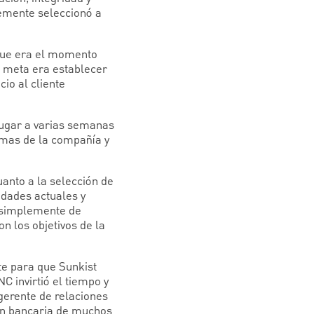
temente seleccionó a
 que era el momento
Su meta era establecer
io al cliente
lugar a varias semanas
emas de la compañía y
anto a la selección de
idades actuales y
a simplemente de
on los objetivos de la
te para que Sunkist
C invirtió el tiempo y
gerente de relaciones
ón bancaria de muchos