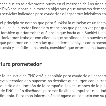
anco que es relativamente nuevo en el mercado de Los Ángele
 PNC escuchara sus metas y objetivos y que nosotros demo
s servicios indicados para ayudarles a lograr sus iniciativas e
 principio se notaba que para Sunkist la relación es un fact
Sunkist, su director financiero mencionó que podían ver por q
 también querían saber qué era lo que hacía que Sunkist fues
priorizamos trabajar con clientes que se alinean con nuestra 
s que podemos crecer y a las que podemos apoyar como asesor
spuesta y, en última instancia, consideró que éramos una buen
uturo prometedor
n la industria de PNC está disponible para ayudarle a liberar 
vas tecnologías y superar los desafíos que surgen con la tran
dustria o del tamaño de la compañía, las soluciones de la pl
 de PNC están diseñadas para ser flexibles, impulsar resulta
ndimiento. Para más información, póngase en contacto con su 