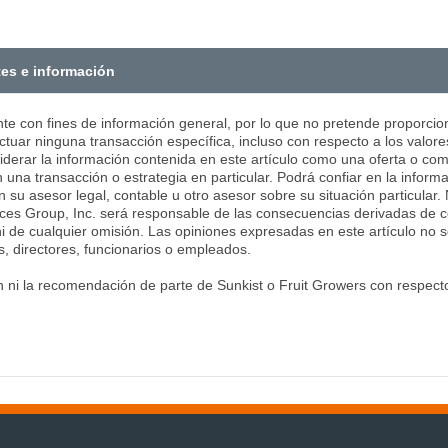
tes e información
nte con fines de información general, por lo que no pretende proporcion
tuar ninguna transacción específica, incluso con respecto a los valore
siderar la información contenida en este artículo como una oferta o co
 una transacción o estrategia en particular. Podrá confiar en la inform
on su asesor legal, contable u otro asesor sobre su situación particular
ces Group, Inc. será responsable de las consecuencias derivadas de co
ni de cualquier omisión. Las opiniones expresadas en este artículo no
, directores, funcionarios o empleados.
ón ni la recomendación de parte de Sunkist o Fruit Growers con respec