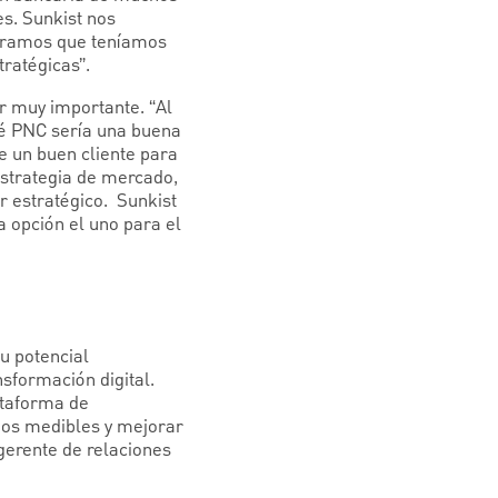
s. Sunkist nos
stramos que teníamos
stratégicas”.
or muy importante. “Al
ué PNC sería una buena
e un buen cliente para
estrategia de mercado,
 estratégico. Sunkist
a opción el uno para el
su potencial
sformación digital.
ataforma de
dos medibles y mejorar
gerente de relaciones