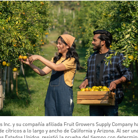
s Inc. y su compañía afiliada Fruit Growers Supply Company 
e cítricos a lo largo y ancho de California y Arizona. Al ser un
s Estados Unidos, resistió la prueba del tiempo con determina