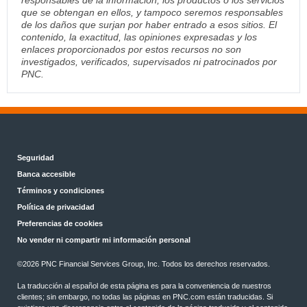
responsables de la información, los productos o los servicios
que se obtengan en ellos, y tampoco seremos responsables
de los daños que surjan por haber entrado a esos sitios. El
contenido, la exactitud, las opiniones expresadas y los
enlaces proporcionados por estos recursos no son
investigados, verificados, supervisados ni patrocinados por
PNC.
Seguridad
Banca accesible
Términos y condiciones
Política de privacidad
Preferencias de cookies
No vender ni compartir mi información personal
©
2026 PNC Financial Services Group, Inc. Todos los derechos reservados.
La traducción al español de esta página es para la conveniencia de nuestros
clientes; sin embargo, no todas las páginas en PNC.com están traducidas. Si