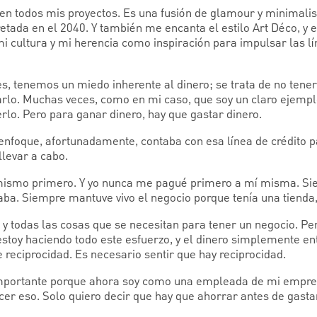
a en todos mis proyectos. Es una fusión de glamour y minimali
etada en el 2040. Y también me encanta el estilo Art Déco, y 
mi cultura y mi herencia como inspiración para impulsar las l
es, tenemos un miedo inherente al dinero; se trata de no tene
tarlo. Muchas veces, como en mi caso, que soy un claro ejempl
rlo. Pero para ganar dinero, hay que gastar dinero.
 enfoque, afortunadamente, contaba con esa línea de crédito p
llevar a cabo.
mismo primero. Y yo nunca me pagué primero a mí misma. Si
ba. Siempre mantuve vivo el negocio porque tenía una tienda, 
 y todas las cosas que se necesitan para tener un negocio. P
estoy haciendo todo este esfuerzo, y el dinero simplemente entr
reciprocidad. Es necesario sentir que hay reciprocidad.
importante porque ahora soy como una empleada de mi empresa
er eso. Solo quiero decir que hay que ahorrar antes de gasta