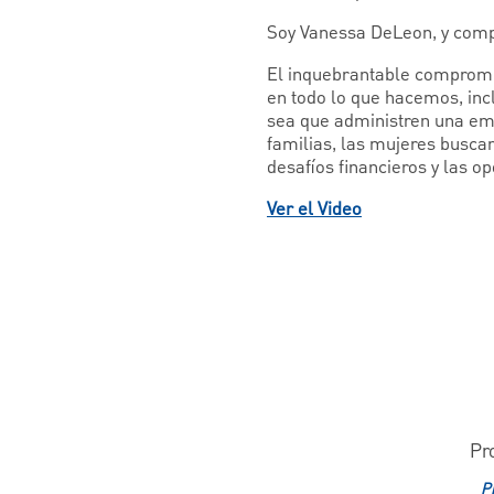
Soy Vanessa DeLeon, y compa
El inquebrantable compromis
en todo lo que hacemos, inc
sea que administren una emp
familias, las mujeres buscan
desafíos financieros y las o
Ver el Video
Pr
P