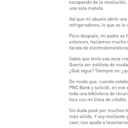
escapando de la revolución. 
una sola maleta.
Así que mi abuelo abrió una
refrigeradores, lo que se le
Poco después, mi padre se hi
entonces, hacíamos mucho má
tienda de electrodomésticos
Sabía que tenía esa vena cr
Quería ser estilista de mod
¿Qué sigue? Siempre es: ¿q
De modo que, cuando estaba e
PNC Bank y solicité, en ese
toda una biblioteca de recur
hice con mi línea de crédito.
Sin duda pasé por muchos tr
más sólido. Y soy resiliente
caer, nos ayuda a levantarn