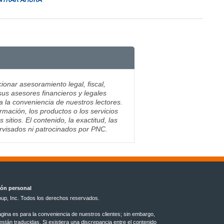
ionar asesoramiento legal, fiscal,
sus asesores financieros y legales
ra la conveniencia de nuestros lectores.
mación, los productos o los servicios
tios. El contenido, la exactitud, las
ervisados ni patrocinados por PNC.
ión personal
up, Inc. Todos los derechos reservados.
ágina es para la conveniencia de nuestros clientes; sin embargo,
tán traducidas. Si existiera una discrepancia entre el contenido