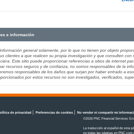
tes e información
 información general solamente, por lo que no tienen por objeto proporc
us clientes a que realicen su propia investigación y que consulten con 
ciera. Este sitio puede proporcionar referencias a sitios de internet pa
ar recursos seguros y de confianza, no somos responsables de la infor
remos responsables de los daños que surjan por haber entrado a esos si
porcionados por estos recursos no son investigados, verificados, sup
olítica de privacidad
Preferencias de cookies
No vender ni compartir mi informac
©
2026 PNC Financial Services Gro
La traducción al español de esta p
no todas las páginas en PNC.com es