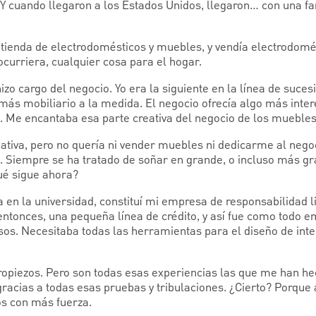
Y cuando llegaron a los Estados Unidos, llegaron… con una fa
 tienda de electrodomésticos y muebles, y vendía electrodomé
 ocurriera, cualquier cosa para el hogar.
zo cargo del negocio. Yo era la siguiente en la línea de suces
s mobiliario a la medida. El negocio ofrecía algo más inte
. Me encantaba esa parte creativa del negocio de los muebles
eativa, pero no quería ni vender muebles ni dedicarme al nego
a. Siempre se ha tratado de soñar en grande, o incluso más g
ué sigue ahora?
n la universidad, constituí mi empresa de responsabilidad lim
 entonces, una pequeña línea de crédito, y así fue como todo 
sos. Necesitaba todas las herramientas para el diseño de inter
opiezos. Pero son todas esas experiencias las que me han hec
 gracias a todas esas pruebas y tribulaciones. ¿Cierto? Porque
os con más fuerza.