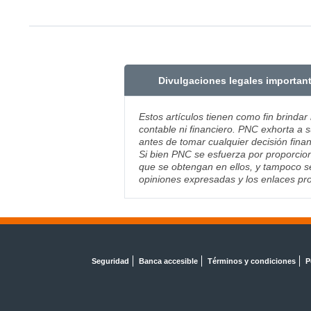
Divulgaciones legales importan
Estos artículos tienen como fin brindar
contable ni financiero. PNC exhorta a s
antes de tomar cualquier decisión finan
Si bien PNC se esfuerza por proporcion
que se obtengan en ellos, y tampoco se
opiniones expresadas y los enlaces pro
Seguridad
Banca accesible
Términos y condiciones
P