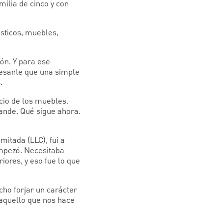
milia de cinco y con
sticos, muebles,
ión. Y para ese
resante que una simple
.
cio de los muebles.
rande. Qué sigue ahora.
itada (LLC), fui a
empezó. Necesitaba
iores, y eso fue lo que
ho forjar un carácter
 aquello que nos hace