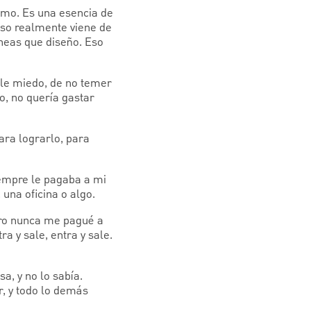
smo. Es una esencia de
eso realmente viene de
íneas que diseño. Eso
rle miedo, de no temer
o, no quería gastar
ara lograrlo, para
empre le pagaba a mi
una oficina o algo.
ero nunca me pagué a
a y sale, entra y sale.
, y no lo sabía.
r, y todo lo demás