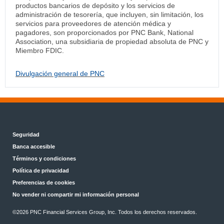
productos bancarios de depósito y los servicios de
administración de tesorería, que incluyen, sin limitación, los
servicios para proveedores de atención médica y
pagadores, son proporcionados por PNC Bank, National
Association, una subsidiaria de propiedad absoluta de PNC y
Miembro FDIC.
Divulgación general de PNC
Seguridad
Banca accesible
Términos y condiciones
Política de privacidad
Preferencias de cookies
No vender ni compartir mi información personal
©
2026 PNC Financial Services Group, Inc. Todos los derechos reservados.