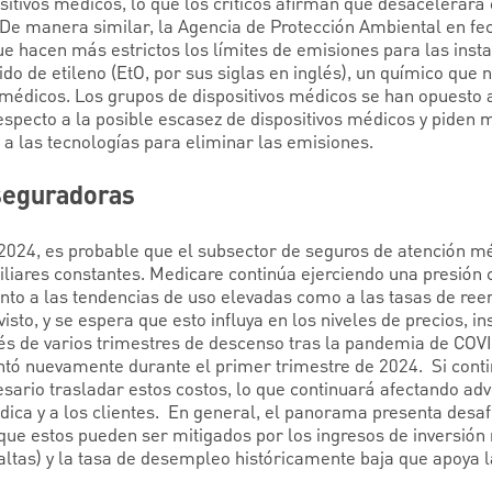
sitivos médicos, lo que los críticos afirman que desacelerará 
 De manera similar, la Agencia de Protección Ambiental en fe
ue hacen más estrictos los límites de emisiones para las inst
xido de etileno (EtO, por sus siglas en inglés), un químico que
s médicos. Los grupos de dispositivos médicos se han opuesto a
especto a la posible escasez de dispositivos médicos y piden 
 a las tecnologías para eliminar las emisiones.
aseguradoras
el 2024, es probable que el subsector de seguros de atención 
iliares constantes. Medicare continúa ejerciendo una presión 
nto a las tendencias de uso elevadas como a las tasas de re
sto, y se espera que esto influya en los niveles de precios, in
és de varios trimestres de descenso tras la pandemia de COVID
ntó nuevamente durante el primer trimestre de 2024. Si con
sario trasladar estos costos, lo que continuará afectando ad
ica y a los clientes. En general, el panorama presenta desaf
e estos pueden ser mitigados por los ingresos de inversión 
altas) y la tasa de desempleo históricamente baja que apoya l