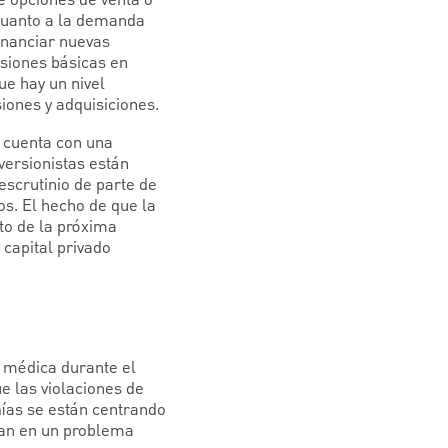
e opciones de venta o
 cuanto a la demanda
inanciar nuevas
rsiones básicas en
ue hay un nivel
iones y adquisiciones.
e cuenta con una
versionistas están
escrutinio de parte de
os. El hecho de que la
to de la próxima
 capital privado
n médica durante el
e las violaciones de
ías se están centrando
rtan en un problema