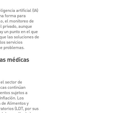
encia artificial (IA)
una forma para
lo, el monitoreo de
al privado, aunque
ay un punto en el que
 que las soluciones de
los servicios
se problemas.
ias médicas
 el sector de
cas continúan
entos sujetos a
nflación. Los
n de Alimentos y
atorios (LDT, por sus