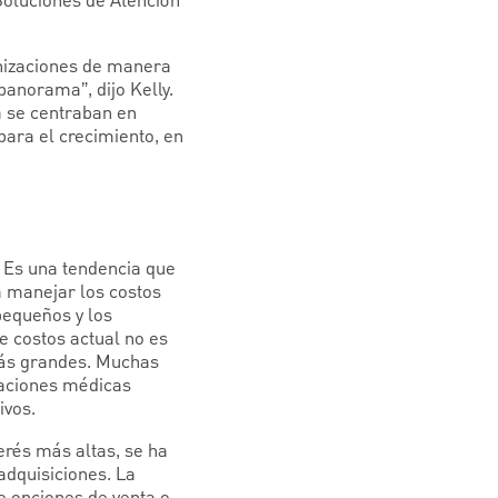
 Soluciones de Atención
anizaciones de manera
panorama”, dijo Kelly.
 se centraban en
ara el crecimiento, en
. Es una tendencia que
a manejar los costos
pequeños y los
e costos actual no es
 más grandes. Muchas
iaciones médicas
tivos.
erés más altas, se ha
adquisiciones. La