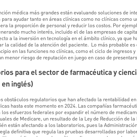
ción médica más grandes están evaluando soluciones de intelig
 para ayudar tanto en áreas clínicas como no clínicas como 
ra la proporción de personal y reducir los costos. Por ejemp
generando mucho interés, incluido el de las empresas de capit
cto a la inversión en tecnología en el ámbito clínico, ya que h
tar la calidad de la atención del paciente. Lo más probable es
ipio en las funciones no clínicas, como el ciclo de ingresos y 
 un menor riesgo de reputación en juego en caso de presentar
rios para el sector de farmacéutica y cienc
 en inglés)
s obstáculos regulatorios que han afectado la rentabilidad en
dicas hasta este momento en 2024. Las compañías farmacéuti
 los esfuerzos federales por expandir el número de medicam
ales de Medicare, un resultado de la Ley de Reducción de la I
ién están afectando a los laboratorios, pues la Administració
gla definitiva que regula las pruebas desarrolladas por labor