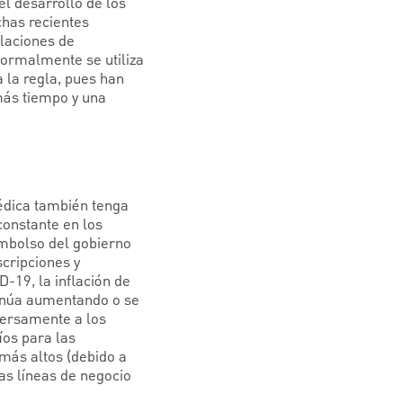
el desarrollo de los
chas recientes
alaciones de
 normalmente se utiliza
 la regla, pues han
más tiempo y una
médica también tenga
constante en los
embolso del gobierno
scripciones y
-19, la inflación de
tinúa aumentando o se
versamente a los
íos para las
más altos (debido a
as líneas de negocio