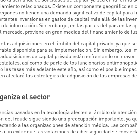
do la demanda de solicitudes de capital, ya sea en la forma d
nciamiento relacionados. Existe un componente geográfico en
egiones no tienen una demanda significativa de capital para f
ortantes inversiones en gastos de capital más allá de las inve
a de información. Sin embargo, en las partes del país en las q
el mercado, proviene en gran medida del financiamiento de fus
r las adquisiciones en el ámbito del capital privado, ya que s
erable disponible para su implementación. Sin embargo, los in
 adquisiciones de capital privado están enfrentando un mayor 
estatales, así como de parte de los funcionarios antimonopoli
o las tasas más adelante este año, así como el posible impac
én afectará las estrategias de adquisición de las empresas de
ganiza el sector
encias basadas en la tecnología afecten el ámbito de atenció
ión del fraude sigue siendo una preocupación importante, ya qu
ectando a las organizaciones de atención médica. Las compañ
a fin evitar que las violaciones de ciberseguridad se convie