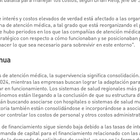
 batalla para manejar los costos, según Brian Kelly, jefe de
e interés y costos elevados de verdad está afectado a las org
ma de atención médica, a tal grado que está reorganizando el 
e hubo periodos en los que las compañías de atención médica
atégico con respecto a cómo funcionaban y se posicionaban p
hacer lo que sea necesario para sobrevivir en este entorno”.
inua
de atención médica, la supervivencia significa consolidación
2024, mientras las empresas buscan lograr la adaptación par
uar en funcionamiento. Los sistemas de salud regionales más 
ónomos están llegando a la conclusión de que su estructura d
 están buscando asociarse con hospitales o sistemas de salud
atoria también están consolidándose e incorporándose a asoc
or controlar los costos de personal y otros costos administra
e financiamiento sigue siendo baja debido a las tasas de int
manda de capital para el financiamiento relacionado con las 