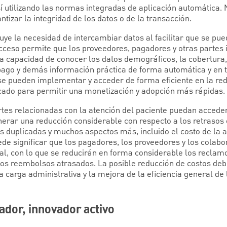
í utilizando las normas integradas de aplicación automática. 
ntizar la integridad de los datos o de la transacción.
uye la necesidad de intercambiar datos al facilitar que se pue
cceso permite que los proveedores, pagadores y otras partes 
 capacidad de conocer los datos demográficos, la cobertura, l
e pago y demás información práctica de forma automática y en
se pueden implementar y acceder de forma eficiente en la red
cado para permitir una monetización y adopción más rápidas.
artes relacionadas con la atención del paciente puedan acced
erar una reducción considerable con respecto a los retrasos e
s duplicadas y muchos aspectos más, incluido el costo de la a
uede significar que los pagadores, los proveedores y los cola
al, con lo que se reducirán en forma considerable los reclamo
los reembolsos atrasados. La posible reducción de costos debi
la carga administrativa y la mejora de la eficiencia general de
dor, innovador activo