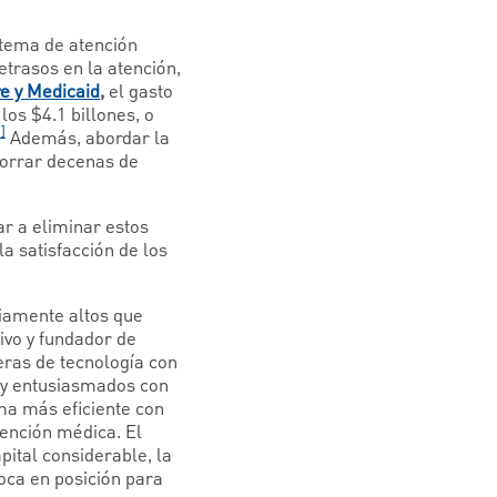
istema de atención
etrasos en la atención,
re y Medicaid
,
el gasto
los $4.1 billones, o
]
Además, abordar la
ahorrar decenas de
ar a eliminar estos
a satisfacción de los
riamente altos que
ivo y fundador de
eras de tecnología con
muy entusiasmados con
ma más eficiente con
tención médica. El
ital considerable, la
loca en posición para