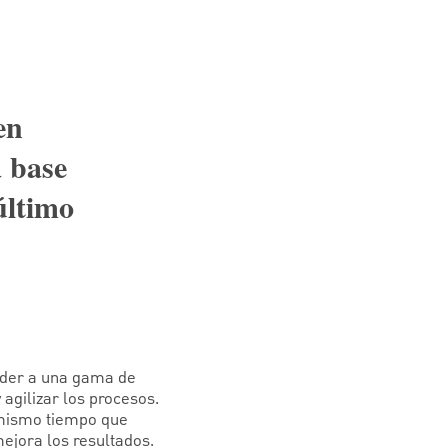
en
a base
último
ceder a una gama de
agilizar los procesos.
 mismo tiempo que
ejora los resultados.