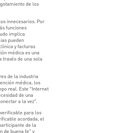
agotamiento de los
tos innecesarios. Por
más funciones
nudo implica
ilias pueden
línica y facturas
nción médica es una
a través de una sola
es de la industria
tención médica, los
po real. Este “Internet
necesidad de una
onectar a la vez”.
verificable para los
ificable acordada, el
articipante de la
n de buena fe” y