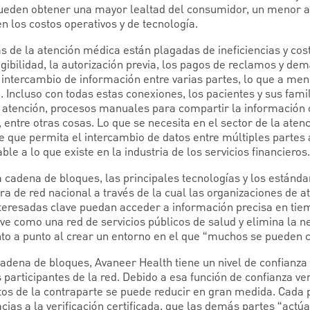
pueden obtener una mayor lealtad del consumidor, un menor 
n los costos operativos y de tecnología.
s de la atención médica están plagadas de ineficiencias y cos
egibilidad, la autorización previa, los pagos de reclamos y de
l intercambio de información entre varias partes, lo que a me
 Incluso con todas estas conexiones, los pacientes y sus fam
 atención, procesos manuales para compartir la información c
, entre otras cosas. Lo que se necesita en el sector de la ate
e que permita el intercambio de datos entre múltiples partes 
e a lo que existe en la industria de los servicios financieros.
cadena de bloques, las principales tecnologías y los estándar
ra de red nacional a través de la cual las organizaciones de a
teresadas clave puedan acceder a información precisa en tiem
rve como una red de servicios públicos de salud y elimina la 
to a punto al crear un entorno en el que “muchos se pueden c
adena de bloques, Avaneer Health tiene un nivel de confianza 
 participantes de la red. Debido a esa función de confianza ver
tos de la contraparte se puede reducir en gran medida. Cada p
ias a la verificación certificada, que las demás partes “actúa