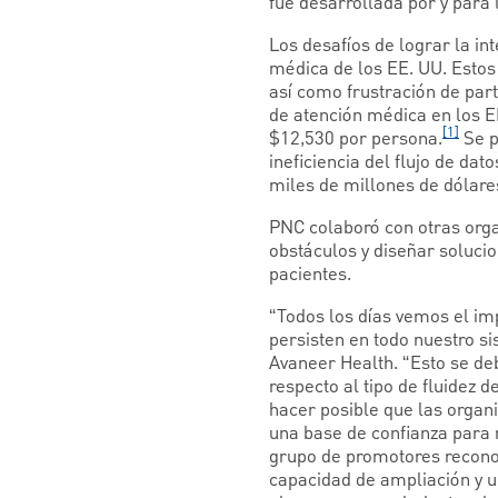
fue desarrollada por y para 
Los desafíos de lograr la in
médica de los EE. UU. Estos
así como frustración de par
de atención médica en los EE
[1]
$12,530 por persona.
Se p
ineficiencia del flujo de da
miles de millones de dólar
PNC colaboró con otras orga
obstáculos y diseñar solucio
pacientes.
“Todos los días vemos el im
persisten en todo nuestro si
Avaneer Health. “Esto se de
respecto al tipo de fluidez
hacer posible que las organ
una base de confianza para r
grupo de promotores reconoc
capacidad de ampliación y un