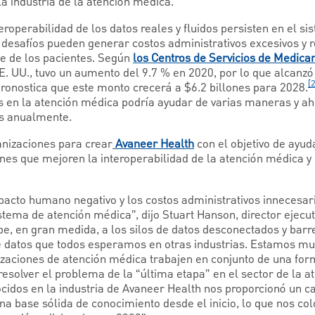
la industria de la atención médica.
teroperabilidad de los datos reales y fluidos persisten en el s
 desafíos pueden generar costos administrativos excesivos y r
te de los pacientes. Según
los Centros de Servicios de Medica
. UU., tuvo un aumento del 9.7 % en 2020, por lo que alcanzó 
[2
ronostica que este monto crecerá a $6.2 billones para 2028.
tos en la atención médica podría ayudar de varias maneras y 
es anualmente.
nizaciones para crear
Avaneer Health
con el objetivo de ayud
nes que mejoren la interoperabilidad de la atención médica y l
pacto humano negativo y los costos administrativos innecesa
stema de atención médica”, dijo Stuart Hanson, director ejecut
be, en gran medida, a los silos de datos desconectados y barr
 de datos que todos esperamos en otras industrias. Estamos 
izaciones de atención médica trabajen en conjunto de una for
esolver el problema de la “última etapa” en el sector de la a
idos en la industria de Avaneer Health nos proporcionó un cap
a base sólida de conocimiento desde el inicio, lo que nos co