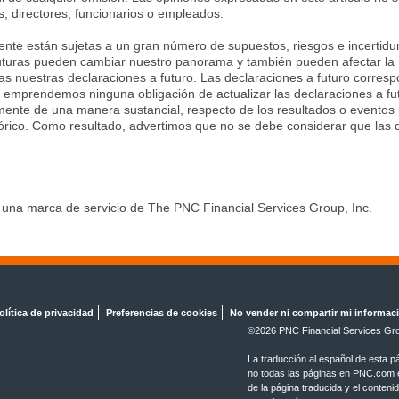
, directores, funcionarios o empleados.
ente están sujetas a un gran número de supuestos, riesgos e incertid
futuras pueden cambiar nuestro panorama y también pueden afectar la 
tas nuestras declaraciones a futuro. Las declaraciones a futuro corre
emprendemos ninguna obligación de actualizar las declaraciones a futu
mente de una manera sustancial, respecto de los resultados o eventos p
órico. Como resultado, advertimos que no se debe considerar que las de
 una marca de servicio de The PNC Financial Services Group, Inc.
olítica de privacidad
Preferencias de cookies
No vender ni compartir mi informac
©2026 PNC Financial Services Gro
La traducción al español de esta p
no todas las páginas en PNC.com es
de la página traducida y el conteni