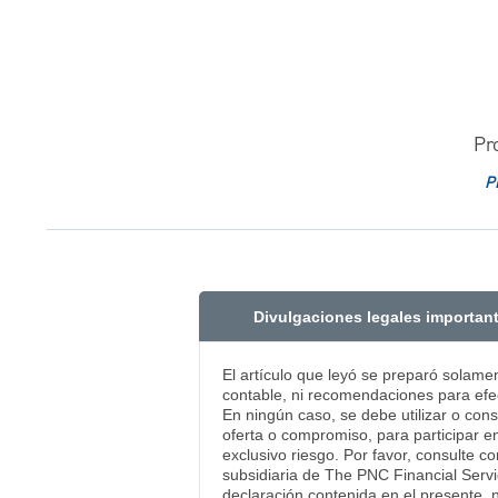
Pr
P
Divulgaciones legales importan
El artículo que leyó se preparó solame
contable, ni recomendaciones para efec
En ningún caso, se debe utilizar o con
oferta o compromiso, para participar en
exclusivo riesgo. Por favor, consulte c
subsidiaria de The PNC Financial Servi
declaración contenida en el presente, 