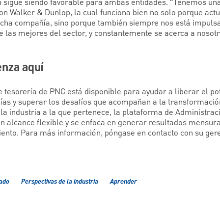
ón sigue siendo favorable para ambas entidades. “Tenemos un
n Walker & Dunlop, la cual funciona bien no solo porque ac
dicha compañía, sino porque también siempre nos está impul
e las mejores del sector, y constantemente se acerca a nosot
enza aquí
e tesorería de PNC está disponible para ayudar a liberar el po
ías y superar los desafíos que acompañan a la transformación 
la industria a la que pertenece, la plataforma de Administrac
n alcance flexible y se enfoca en generar resultados mensura
iento. Para más información, póngase en contacto con su gere
cado
Perspectivas de la industria
Aprender