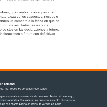
umbres, que cambian con el paso del
naturaleza de los supuestos, riesgos e
sponden únicamente a la fecha en que se
ro. Los resultados reales o los
revistos en las declaraciones a futuro,
claraciones a futuro son definitivas.
ión personal
up, Inc. Todos los derechos reservados.
ágina es para la conveniencia de nuestros clientes; sin embargo,
tán traducidas. Si existiera una discrepancia entre el contenido
do de esa misma página en inglés, la versión en inglés