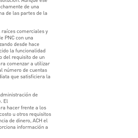
 solución. Aunque ese
rechamente de una
a de las partes de la
s raíces comerciales y
 de PNC con una
lizando desde hace
ido la funcionalidad
 del requisito de un
ara comenzar a utilizar
 al número de cuentas
ata que satisficiera la
Administración de
. El
a hacer frente a los
osto u otros requisitos
cia de dinero, ACH el
orciona información a