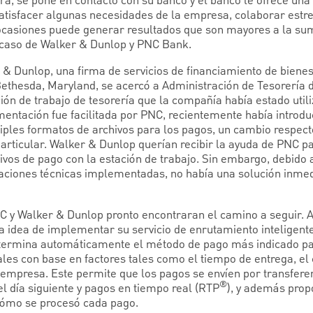
ra, se pone en contacto con su banco y el banco le ofrece una
satisfacer algunas necesidades de la empresa, colaborar est
casiones puede generar resultados que son mayores a la sum
el caso de Walker & Dunlop y PNC Bank.
 & Dunlop, una firma de servicios de financiamiento de biene
ethesda, Maryland, se acercó a Administración de Tesorería
ación de trabajo de tesorería que la compañía había estado uti
ntación fue facilitada por PNC, recientemente había introduc
iples formatos de archivos para los pagos, un cambio respecto
articular. Walker & Dunlop querían recibir la ayuda de PNC p
ivos de pago con la estación de trabajo. Sin embargo, debido
taciones técnicas implementadas, no había una solución inmedi
C y Walker & Dunlop pronto encontraran el camino a seguir. 
a idea de implementar su servicio de enrutamiento inteligente
ermina automáticamente el método de pago más indicado par
les con base en factores tales como el tiempo de entrega, el c
 empresa. Este permite que los pagos se envíen por transferen
®
l día siguiente y pagos en tiempo real (RTP
), y además prop
cómo se procesó cada pago.