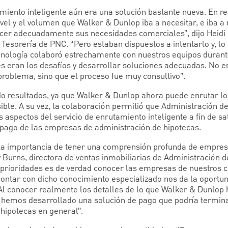
iento inteligente aún era una solución bastante nueva. En re
ivel y el volumen que Walker & Dunlop iba a necesitar, e iba a 
acer adecuadamente sus necesidades comerciales”, dijo Heidi
Tesorería de PNC. “Pero estaban dispuestos a intentarlo y, lo
cnología colaboró estrechamente con nuestros equipos durant
es eran los desafíos y desarrollar soluciones adecuadas. No
problema, sino que el proceso fue muy consultivo”.
do resultados, ya que Walker & Dunlop ahora puede enrutar lo
ible. A su vez, la colaboración permitió que Administración d
 aspectos del servicio de enrutamiento inteligente a fin de s
pago de las empresas de administración de hipotecas.
 la importancia de tener una comprensión profunda de empres
 Burns, directora de ventas inmobiliarias de Administración d
 prioridades es de verdad conocer las empresas de nuestros cl
contar con dicho conocimiento especializado nos da la oportun
Al conocer realmente los detalles de lo que Walker & Dunlop
 hemos desarrollado una solución de pago que podría termina
 hipotecas en general”.