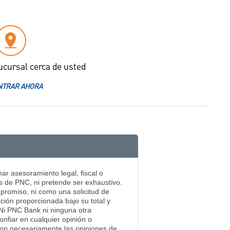
ucursal cerca de usted
TRAR AHORA
ar asesoramiento legal, fiscal o
s de PNC, ni pretende ser exhaustivo.
mpromiso, ni como una solicitud de
ación proporcionada bajo su total y
. Ni PNC Bank ni ninguna otra
nfiar en cualquier opinión o
 son necesariamente las opiniones de