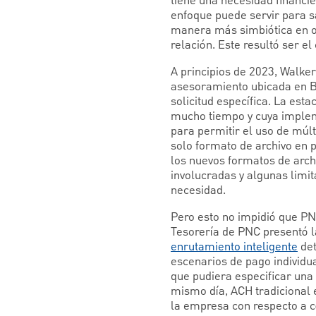
tiene una necesidad financie
enfoque puede servir para 
manera más simbiótica en o
relación. Este resultó ser 
A principios de 2023, Walker
asesoramiento ubicada en B
solicitud específica. La est
mucho tiempo y cuya impleme
para permitir el uso de múlt
solo formato de archivo en p
los nuevos formatos de arch
involucradas y algunas limi
necesidad.
Pero esto no impidió que PN
Tesorería de PNC presentó l
enrutamiento inteligente
det
escenarios de pago individua
que pudiera especificar una
mismo día, ACH tradicional e
la empresa con respecto a 