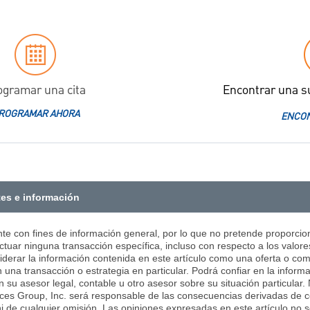
ogramar una cita
Encontrar una s
ROGRAMAR AHORA
ENCON
tes e información
nte con fines de información general, por lo que no pretende proporcion
tuar ninguna transacción específica, incluso con respecto a los valore
siderar la información contenida en este artículo como una oferta o co
 una transacción o estrategia en particular. Podrá confiar en la inform
on su asesor legal, contable u otro asesor sobre su situación particular
ces Group, Inc. será responsable de las consecuencias derivadas de co
ni de cualquier omisión. Las opiniones expresadas en este artículo no