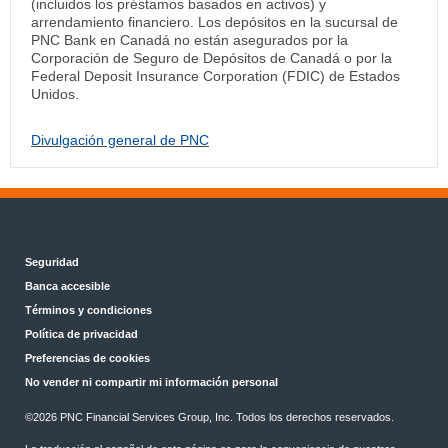
(incluidos los préstamos basados en activos) y
arrendamiento financiero. Los depósitos en la sucursal de
PNC Bank en Canadá no están asegurados por la
Corporación de Seguro de Depósitos de Canadá o por la
Federal Deposit Insurance Corporation (FDIC) de Estados
Unidos.
Divulgación general de PNC
Seguridad
Banca accesible
Términos y condiciones
Política de privacidad
Preferencias de cookies
No vender ni compartir mi información personal
©2026 PNC Financial Services Group, Inc. Todos los derechos reservados.