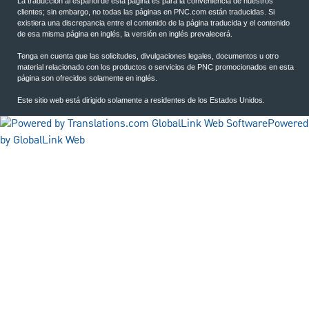
La traducción al español de esta página es para la conveniencia de nuestros
clientes; sin embargo, no todas las páginas en PNC.com están traducidas. Si
existiera una discrepancia entre el contenido de la página traducida y el contenido
de esa misma página en inglés, la versión en inglés prevalecerá.
Tenga en cuenta que las solicitudes, divulgaciones legales, documentos u otro
material relacionado con los productos o servicios de PNC promocionados en esta
página son ofrecidos solamente en inglés.
Este sitio web está dirigido solamente a residentes de los Estados Unidos.
Powered
by GlobalLink Web