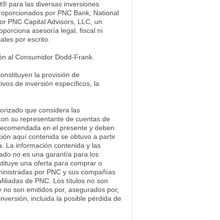
® para las diversas inversiones
s proporcionados por PNC Bank, National
por PNC Capital Advisors, LLC, un
orciona asesoría legal, fiscal ni
ales por escrito.
ión al Consumidor Dodd-Frank.
onstituyen la provisión de
vos de inversión específicos, la
torizado que considera las
 con su representante de cuentas de
 o recomendada en el presente y deben
ión aquí contenida se obtuvo a partir
. La información contenida y las
ado no es una garantía para los
tituye una oferta para comprar o
dministradas por PNC y sus compañías
iliadas de PNC. Los títulos no son
y no son emitidos por, asegurados por,
nversión, incluida la posible pérdida de