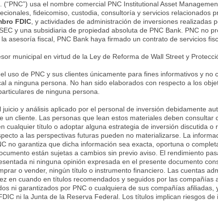
. (“PNC”) usa el nombre comercial PNC Institutional Asset Management
crecionales, fideicomiso, custodia, consultoría y servicios relacionado
bro FDIC
, y actividades de administración de inversiones realizadas 
 SEC y una subsidiaria de propiedad absoluta de PNC Bank. PNC no prop
a asesoría fiscal, PNC Bank haya firmado un contrato de servicios fisc
or municipal en virtud de la Ley de Reforma de Wall Street y Protecc
el uso de PNC y sus clientes únicamente para fines informativos y no c
cal a ninguna persona. No han sido elaborados con respecto a los objeti
 particulares de ninguna persona.
 juicio y análisis aplicado por el personal de inversión debidamente au
 de un cliente. Las personas que lean estos materiales deben consultar
en cualquier título o adoptar alguna estrategia de inversión discutida
pecto a las perspectivas futuras pueden no materializarse. La informac
NC no garantiza que dicha información sea exacta, oportuna o completa
ocumento están sujetas a cambios sin previo aviso. El rendimiento pas
presentada ni ninguna opinión expresada en el presente documento cons
prar o vender, ningún título o instrumento financiero. Las cuentas a
vez en cuando en títulos recomendados y seguidos por las compañías af
dos ni garantizados por PNC o cualquiera de sus compañías afiliadas, 
FDIC ni la Junta de la Reserva Federal. Los títulos implican riesgos de i