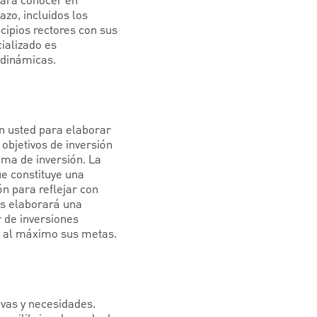
para conocer en
azo, incluidos los
incipios rectores con sus
cializado es
 dinámicas.
n usted para elaborar
 objetivos de inversión
ama de inversión. La
ue constituye una
ón para reflejar con
es elaborará una
r de inversiones
r al máximo sus metas.
ivas y necesidades.