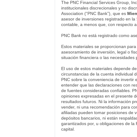
The PNC Financial Services Group, Inc
institucionales discrecionales y no dis
Association (“PNC Bank”), que es
Miem
asesor de inversiones registrado en la
contable, a menos que, con respecto a l
PNC Bank no está registrado como ases
Estos materiales se proporcionan para 
asesoramiento de inversión, legal o fis
situación financiera o las necesidades
El uso de estos materiales depende del
circunstancias de la cuenta individual
PNC sobre la conveniencia de invertir 
entender que las declaraciones con res
de fuentes consideradas confiables. P
opiniones expresadas en el presente d
resultados futuros. Ni la información 
vender, ni una recomendación para com
afiliadas pueden tomar posiciones de 
depósitos bancarios, ni están respalda
garantizados por, u obligaciones de la 
capital.