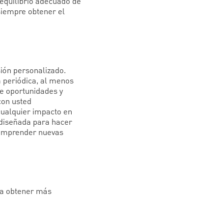
equilibrio adecuado de
 siempre obtener el
sión personalizado.
a periódica, al menos
de oportunidades y
con usted
cualquier impacto en
 diseñada para hacer
y emprender nuevas
ra obtener más