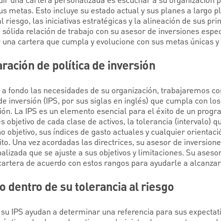
ir una cartera personalizada es escuchar a su organización 
us metas. Esto incluye su estado actual y sus planes a largo pl
al riesgo, las iniciativas estratégicas y la alineación de sus pr
 sólida relación de trabajo con su asesor de inversiones espe
una cartera que cumpla y evolucione con sus metas únicas y
ración de política de inversión
 fondo las necesidades de su organización, trabajaremos co
de inversión (IPS, por sus siglas en inglés) que cumpla con los
ión. La IPS es un elemento esencial para el éxito de un progr
 objetivo de cada clase de activos, la tolerancia (intervalo) q
o objetivo, sus índices de gasto actuales y cualquier orientaci
ito. Una vez acordadas las directrices, su asesor de inversion
alizada que se ajuste a sus objetivos y limitaciones. Su aseso
cartera de acuerdo con estos rangos para ayudarle a alcanza
o dentro de su tolerancia al riesgo
 su IPS ayudan a determinar una referencia para sus expectat