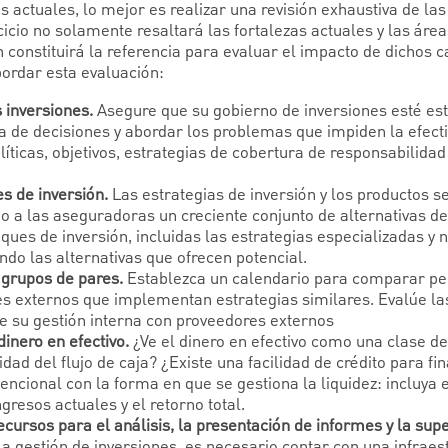
os actuales, lo mejor es realizar una revisión exhaustiva de la
rcicio no solamente resaltará las fortalezas actuales y las ár
 constituirá la referencia para evaluar el impacto de dichos 
ordar esta evaluación:
s inversiones.
Asegure que su
gobierno de inversiones esté es
a de decisiones y abordar los problemas que impiden la efecti
íticas, objetivos, estrategias de cobertura de responsabilida
s de inversión.
Las estrategias de inversión y los productos 
 a las aseguradoras un creciente conjunto de alternativas de 
ques de inversión,
incluidas las estrategias especializadas y 
ndo las alternativas que ofrecen potencial.
a grupos de pares.
Establezca un calendario para comparar pe
res externos que implementan estrategias similares. Evalúe 
de su gestión interna con proveedores externos
dinero en efectivo.
¿Ve el dinero en efectivo como una clase de
dad del flujo de caja? ¿Existe una facilidad de crédito para f
encional con la forma en que se gestiona la liquidez: incluya e
resos actuales y el retorno total.
cursos para el análisis, la presentación de informes y la supe
a gestión de inversiones, es necesario contar con una infraes