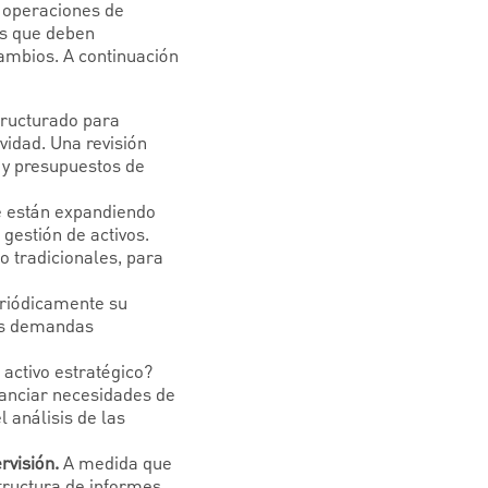
s operaciones de
eas que deben
cambios. A continuación
tructurado para
vidad. Una revisión
d y presupuestos de
se están expandiendo
gestión de activos.
no tradicionales, para
riódicamente su
las demandas
 activo estratégico?
inanciar necesidades de
l análisis de las
rvisión.
A medida que
tructura de informes