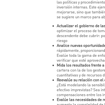
las políticas y procedimient
inversión internas. Este eje
mejorarse, sino que también
se sugiere un marco para ab
Actualizar el gobierno de la
optimizar el proceso de tom
descendente debe cubrir: pol
riesgo
Analice nuevas oportunidade
rápidamente, proporcionando
Evalúe toda la gama de enfo
verificar que esté aprovecha
Mida los resultados frente 
cartera con la de los gesto
cuantitativas y de recursos 
Reevalúe su relación con el 
¿Está modelando la sensibili
efectivo imprevistas? Sea int
compensaciones entre los ing
Evalúe las necesidades de re
aumenta la complejidad de l