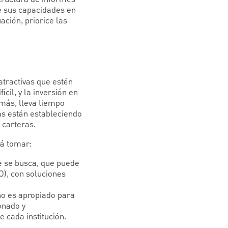
ue sus capacidades en
ación, priorice las
atractivas que estén
cil, y la inversión en
emás, lleva tiempo
as están estableciendo
 carteras.
rá tomar:
e se busca, que puede
O), con soluciones
no es apropiado para
onado y
 cada institución.