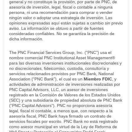
general y no constituye la provisión, por parte de PNC, de
asesoría de inversión, legal, fiscal o contable a ninguna
persona, ni una recomendación para comprar o vender
ningún valor o adoptar una estrategia de inversión. Las
opiniones expresadas aquí están sujetas a cambio sin previo
aviso. La información se obtuvo a partir de fuentes
consideradas confiables. No se garantiza la precisión de
dicha información.
The PNC Financial Services Group, Inc. (“PNC”) usa el
nombre comercial PNC Institutional Asset Management®
para las diversas inversiones institucionales discrecionales y
no discrecionales, fideicomiso, custodia, consultoría y
servicios relacionados provistos por PNC Bank, National
Association (“PNC Bank”), el cual es un
Miembro FDIC
, y
actividades de administración de inversiones realizadas por
PNC Capital Advisors, LLC, un asesor de inversiones
registrado en la Comisión de Valores de los Estados Unidos
(SEC) y una subsidiaria de propiedad absoluta de PNC Bank
(“PNC Capital Advisors”). PNC no proporciona asesoría
legal, fiscal ni contable, a menos que, con respecto a la
asesoría fiscal, PNC Bank haya firmado un contrato de
servicios fiscales por escrito. PNC Bank no está registrado
como asesor municipal en virtud de la Ley de Reforma de
Wall Street y Protección al Consumidor Dodd-Frank.