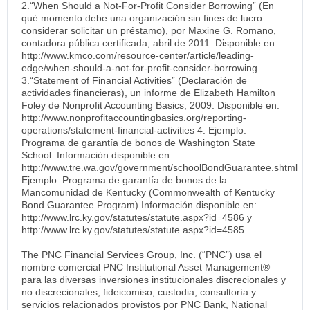
2.“When Should a Not-For-Profit Consider Borrowing” (En
qué momento debe una organización sin fines de lucro
considerar solicitar un préstamo), por Maxine G. Romano,
contadora pública certificada, abril de 2011. Disponible en:
http://www.kmco.com/resource-center/article/leading-
edge/when-should-a-not-for-profit-consider-borrowing
3.“Statement of Financial Activities” (Declaración de
actividades financieras), un informe de Elizabeth Hamilton
Foley de Nonprofit Accounting Basics, 2009. Disponible en:
http://www.nonprofitaccountingbasics.org/reporting-
operations/statement-financial-activities 4. Ejemplo:
Programa de garantía de bonos de Washington State
School. Información disponible en:
http://www.tre.wa.gov/government/schoolBondGuarantee.shtml
Ejemplo: Programa de garantía de bonos de la
Mancomunidad de Kentucky (Commonwealth of Kentucky
Bond Guarantee Program) Información disponible en:
http://www.lrc.ky.gov/statutes/statute.aspx?id=4586 y
http://www.lrc.ky.gov/statutes/statute.aspx?id=4585
The PNC Financial Services Group, Inc. (“PNC”) usa el
nombre comercial PNC Institutional Asset Management®
para las diversas inversiones institucionales discrecionales y
no discrecionales, fideicomiso, custodia, consultoría y
servicios relacionados provistos por PNC Bank, National