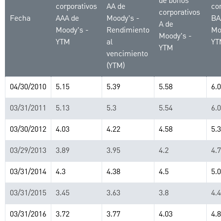
de bonos
corporativos
AA de
co
corporativos
Fecha
AAA de
Moody’s -
BA
A de
Moody's -
Rendimiento
Mo
Moody's -
YTM
al
YT
YTM
vencimiento
(YTM)
04/30/2010
5.15
5.39
5.58
6.
03/31/2011
5.13
5.3
5.54
6.
03/30/2012
4.03
4.22
4.58
5.3
03/29/2013
3.89
3.95
4.2
4.
03/31/2014
4.3
4.38
4.5
5.
03/31/2015
3.45
3.63
3.8
4.
03/31/2016
3.72
3.77
4.03
4.