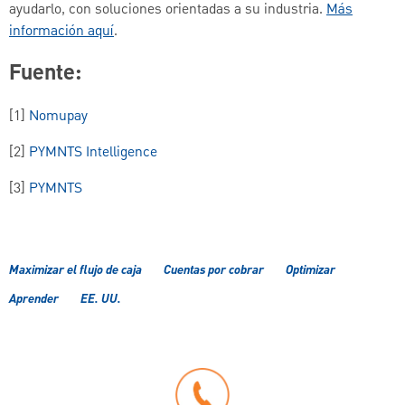
ayudarlo, con soluciones orientadas a su industria.
Más
información aquí
.
Fuente:
[1]
Nomupay
[2]
PYMNTS Intelligence
[3]
PYMNTS
Maximizar el flujo de caja
Cuentas por cobrar
Optimizar
Aprender
EE. UU.