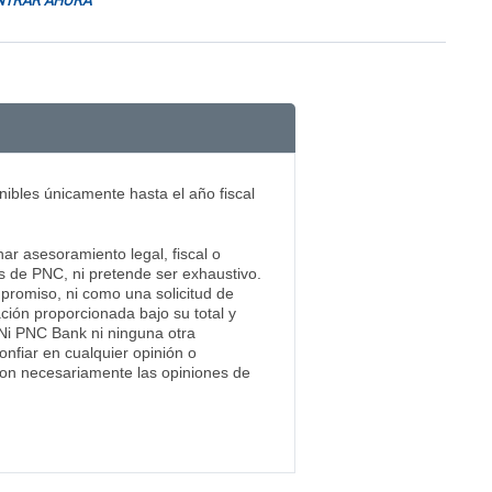
TRAR AHORA
bles únicamente hasta el año fiscal
ar asesoramiento legal, fiscal o
s de PNC, ni pretende ser exhaustivo.
mpromiso, ni como una solicitud de
ación proporcionada bajo su total y
. Ni PNC Bank ni ninguna otra
nfiar en cualquier opinión o
 son necesariamente las opiniones de