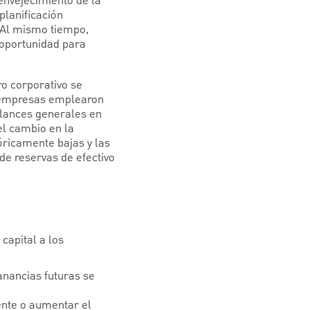
nvejecimiento de la
planificación
. Al mismo tiempo,
 oportunidad para
o corporativo se
s empresas emplearon
alances generales en
el cambio en la
óricamente bajas y las
de reservas de efectivo
capital a los
anancias futuras se
dente o aumentar el