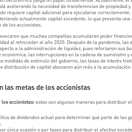
croeconómico juega un papel fundamental. Actualmente, el e
tá acelerando la necesidad de transferencias de propiedad y 
do requiere capital adicional para ejecutarse correctamente
eniendo actualmente capital excedente, lo que presenta una
 de los accionistas.
 provocaron que muchas compañías acumularan poder financier
dad al retroceder al año 2020. Después de la pandemia, la
specto a la administración de liquidez, pues reforzaron sus b
e económica, las interrupciones en la cadena de suministro y 
s medidas de estímulo del gobierno, las tasas de interés hist
e distribución de capital abonaron aún más a la acumulación 
on las metas de los accionistas
 los accionistas:
estas son algunas maneras para distribuir el 
ítica de dividendos actual para determinar qué parte de las g
.
 por única ocasión o por fases para distribuir el efectivo exce