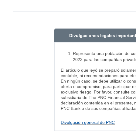
Divulgaciones legales importan
Representa una población de com
2023 para las compañías privad
El artículo que leyó se preparó solame
contable, ni recomendaciones para efec
En ningún caso, se debe utilizar o con
oferta o compromiso, para participar en
exclusivo riesgo. Por favor, consulte c
subsidiaria de The PNC Financial Servi
declaración contenida en el presente, 
PNC Bank o de sus compañías afiliadas
Divulgación general de PNC