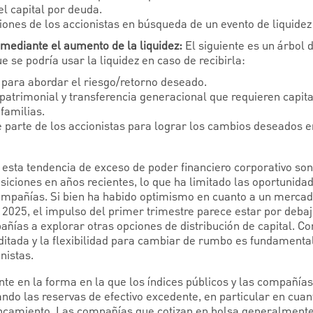
el capital por deuda.
iones de los accionistas en búsqueda de un evento de liquidez
mediante el aumento de la liquidez:
El siguiente es un árbol 
e se podría usar la liquidez en caso de recibirla:
a para abordar el riesgo/retorno deseado.
 patrimonial y transferencia generacional que requieren capital
familias.
 parte de los accionistas para lograr los cambios deseados en
esta tendencia de exceso de poder financiero corporativo son 
iciones en años recientes, lo que ha limitado las oportunidad
mpañías. Si bien ha habido optimismo en cuanto a un mercado
2025, el impulso del primer trimestre parece estar por debajo
añías a explorar otras opciones de distribución de capital. Co
ditada y la flexibilidad para cambiar de rumbo es fundamenta
nistas.
nte en la forma en la que los índices públicos y las compañía
zando las reservas de efectivo excedente, en particular en cua
ancamiento. Las compañías que cotizan en bolsa generalmente