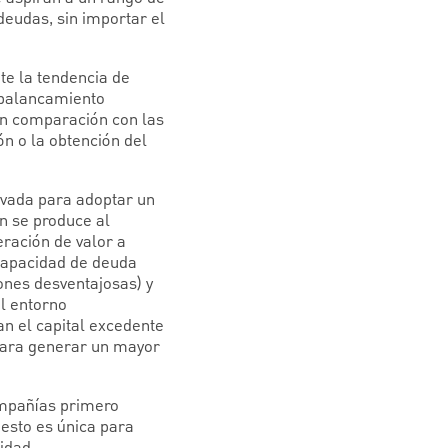
eudas, sin importar el
te la tendencia de
 apalancamiento
 en comparación con las
ón o la obtención del
ivada para adoptar un
n se produce al
ración de valor a
 capacidad de deuda
ones desventajosas) y
el entorno
n el capital excedente
 para generar un mayor
compañías primero
 esto es única para