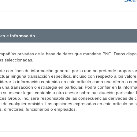
ENCON
tes e información
pañías privadas de la base de datos que mantiene PNC. Datos disponi
as seleccionadas.
nte con fines de información general, por lo que no pretende proporcion
tuar ninguna transacción específica, incluso con respecto a los valore
siderar la información contenida en este artículo como una oferta o co
 una transacción o estrategia en particular. Podrá confiar en la inform
on su asesor legal, contable u otro asesor sobre su situación particular
ces Group, Inc. será responsable de las consecuencias derivadas de co
ni de cualquier omisión. Las opiniones expresadas en este artículo no
, directores, funcionarios o empleados.