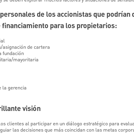
y se deben explorar muchos factores y situaciones de sensibil
ersonales de los accionistas que podrían d
 financiamiento para los propietarios:
ial
s/asignación de cartera
a fundación
itaria/mayoritaria
e la gerencia
llante visión
os clientes al participar en un diálogo estratégico para evalu
y guiar las decisiones que más coincidan con las metas corpora