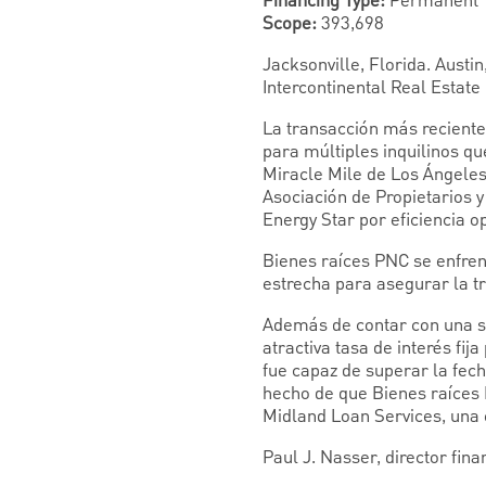
Financing Type:
Permanent
Scope:
393,698
Jacksonville, Florida. Austi
Intercontinental Real Estate
La transacción más reciente 
para múltiples inquilinos q
Miracle Mile de Los Ángeles.
Asociación de Propietarios y
Energy Star por eficiencia o
Bienes raíces PNC se enfren
estrecha para asegurar la t
Además de contar con una sól
atractiva tasa de interés fi
fue capaz de superar la fech
hecho de que Bienes raíces 
Midland Loan Services, una 
Paul J. Nasser, director fin