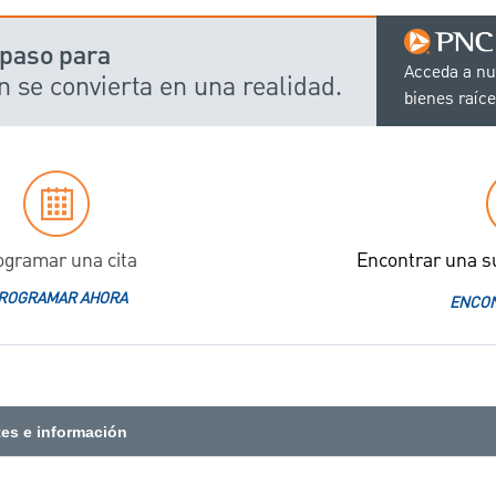
 paso para
Acceda a nu
n se convierta en una realidad.
bienes raíce
ogramar una cita
Encontrar una s
ROGRAMAR AHORA
ENCON
tes e información