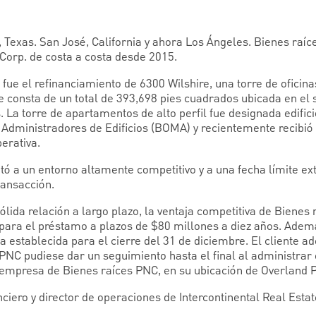
n, Texas. San José, California y ahora Los Ángeles. Bienes raí
 Corp. de costa a costa desde 2015.
fue el refinanciamiento de 6300 Wilshire, una torre de oficina
ue consta de un total de 393,698 pies cuadrados ubicada
en el
 La torre de apartamentos de alto perfil fue designada edifici
 Administradores de Edificios (BOMA) y recientemente recibió 
perativa.
tó a un entorno altamente competitivo y a una fecha límite 
ransacción.
ida relación a largo plazo, la ventaja competitiva de Bienes
ja para el préstamo a plazos de $80 millones a diez años. Ade
a establecida para el cierre del 31 de diciembre. El cliente 
PNC pudiese dar un seguimiento hasta el final al administrar
empresa de Bienes raíces PNC, en su ubicación de Overland 
anciero y director de operaciones de Intercontinental Real Esta