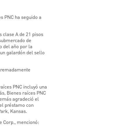
ces PNC ha seguido a
s clase A de 21 pisos
 submercado de
o del año por la
un galardón del sello
extremadamente
 raíces PNC incluyó una
más, Bienes raíces PNC
además agradeció el
 el préstamo con
Park, Kansas.
te Corp., mencionó: