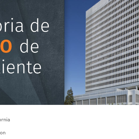
ornia
ion