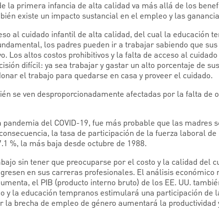
e la primera infancia de alta calidad va más allá de los benefi
bién existe un impacto sustancial en el empleo y las ganancia
so al cuidado infantil de alta calidad, del cual la educación 
ndamental, los padres pueden ir a trabajar sabiendo que sus 
. Los altos costos prohibitivos y la falta de acceso al cuidado
sión difícil: ya sea trabajar y gastar un alto porcentaje de su
donar el trabajo para quedarse en casa y proveer el cuidado.
én se ven desproporcionadamente afectadas por la falta de o
la pandemia del COVID-19, fue más probable que las madres 
consecuencia, la tasa de participación de la fuerza laboral de
7.1 %, la más baja desde octubre de 1988.
abajo sin tener que preocuparse por el costo y la calidad del c
gresen en sus carreras profesionales. El análisis económico
aumenta, el PIB (producto interno bruto) de los EE. UU. tambi
dado y la educación tempranos estimulará una participación de l
r la brecha de empleo de género aumentará la productividad y