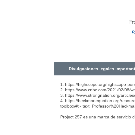
Pr
P
Divulgaciones legales importan
​1. https://highscope.org/highscope-per
2. https://www.cnbc.com/2021/02/08/wom
3. https://www.strongnation.org/article
4. https://heckmanequation.org/resourc
toolbox/#:~:text=Professor%20Heck
Project 257 es una marca de servicio 