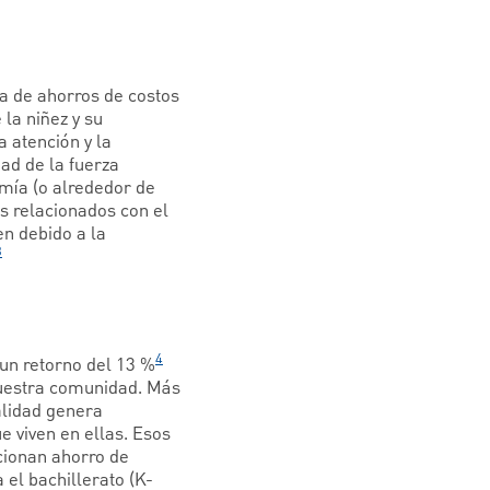
a de ahorros de costos
 la niñez y su
a atención y la
ad de la fuerza
omía (o alrededor de
s relacionados con el
en debido a la
3
4
 un retorno del 13 %
 nuestra comunidad. Más
calidad genera
 viven en ellas. Esos
cionan ahorro de
el bachillerato (K-