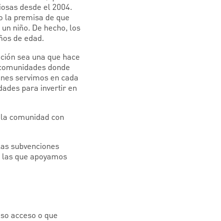
iosas desde el 2004.
jo la premisa de que
 un niño. De hecho, los
años de edad.
ación sea una que hace
as comunidades donde
ienes servimos en cada
ades para invertir en
n la comunidad con
 las subvenciones
r las que apoyamos
aso acceso o que