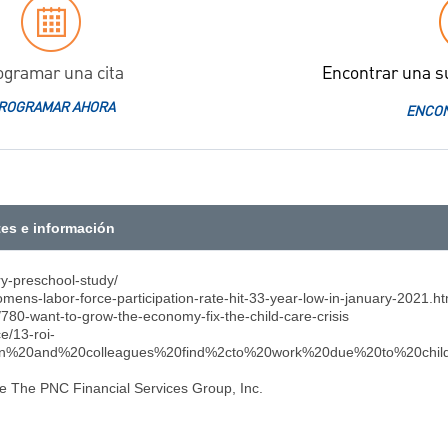
ogramar una cita
Encontrar una s
ROGRAMAR AHORA
ENCON
tes e información
ry-preschool-study/
ens-labor-force-participation-rate-hit-33-year-low-in-january-2021.ht
s/780-want-to-grow-the-economy-fix-the-child-care-crisis
e/13-roi-
man%20and%20colleagues%20find%2cto%20work%20due%20to%20child
de The PNC Financial Services Group, Inc.