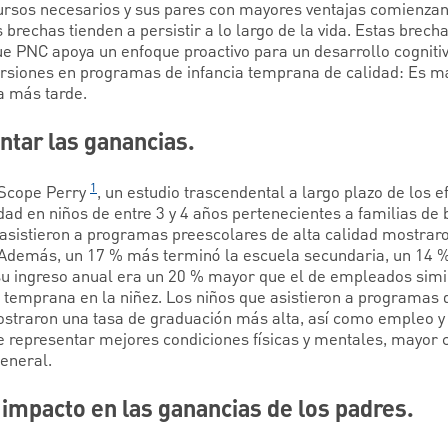
ursos necesarios y sus pares con mayores ventajas comienzan
s brechas tienden a persistir a lo largo de la vida. Estas brechas
ue PNC apoya un enfoque proactivo para un desarrollo cognitiv
ersiones en programas de infancia temprana de calidad: Es más
a más tarde.
tar las ganancias.
1
hScope Perry
, un estudio trascendental a largo plazo de los e
ad en niños de entre 3 y 4 años pertenecientes a familias de 
asistieron a programas preescolares de alta calidad mostrar
. Además, un 17 % más terminó la escuela secundaria, un 14
 su ingreso anual era un 20 % mayor que el de empleados simi
n temprana en la niñez. Los niños que asistieron a programas 
ostraron una tasa de graduación más alta, así como empleo y
 representar mejores condiciones físicas y mentales, mayor 
eneral.
 impacto en las ganancias de los padres.