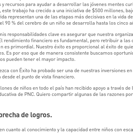
y recursos para ayudar a desarrollar las jóvenes mentes cur
 este trabajo ha crecido a una iniciativa de $500 millones, ba
ida representan una de las etapas más decisivas en la vida de
l 90 % del cerebro de un niño se desarrolla hasta los cinco 
is responsabilidades clave es asegurar que nuestra organiz
 El rendimiento financiero es fundamental, pero retribuir a l
n es primordial. Nuestro éxito es proporcional al éxito de qu
s. Es por eso que de manera consistente buscamos oportunid
tos pueden tener el mayor impacto.
rezca con Éxito ha probado ser una de nuestras inversiones e
desde el punto de vista financiero.
lones de niños en todo el país han recibido apoyo a través de
ducativa de PNC. Quiero compartir algunas de las razones po
 brecha de logros.
n cuanto al conocimiento y la capacidad entre niños con esc