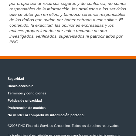
por proporcionar recursos seguros y de confianza, no somos
responsables de la información, los productos o los servicios
que se obtengan en ellos, y tampoco seremos responsables
de los daños que surjan por haber entrado a esos sitios. El
contenido, la exactitud, las opiniones expresadas y los
enlaces proporcionados por estos recursos no son
investigados, verificados, supervisados ni patrocinados por
PNC.
Seguridad
Banca accesible
Términos y condiciones
Política de privacidad
Preferencias de cookies
No vender ni compartir mi información personal
©
2026 PNC Financial Services Group, Inc. Todos los derechos reservados.
La traducción al español de esta página es para la conveniencia de nuestros