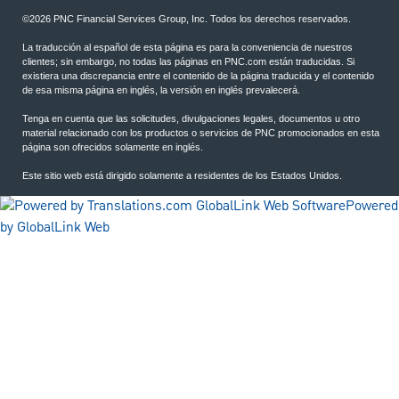
©2026 PNC Financial Services Group, Inc. Todos los derechos reservados.
La traducción al español de esta página es para la conveniencia de nuestros
clientes; sin embargo, no todas las páginas en PNC.com están traducidas. Si
existiera una discrepancia entre el contenido de la página traducida y el contenido
de esa misma página en inglés, la versión en inglés prevalecerá.
Tenga en cuenta que las solicitudes, divulgaciones legales, documentos u otro
material relacionado con los productos o servicios de PNC promocionados en esta
página son ofrecidos solamente en inglés.
Este sitio web está dirigido solamente a residentes de los Estados Unidos.
Powered
by GlobalLink Web