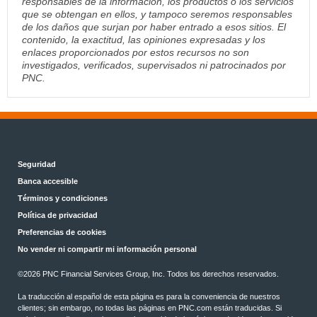
responsables de la información, los productos o los servicios
que se obtengan en ellos, y tampoco seremos responsables
de los daños que surjan por haber entrado a esos sitios. El
contenido, la exactitud, las opiniones expresadas y los
enlaces proporcionados por estos recursos no son
investigados, verificados, supervisados ni patrocinados por
PNC.
Seguridad
Banca accesible
Términos y condiciones
Política de privacidad
Preferencias de cookies
No vender ni compartir mi información personal
©2026 PNC Financial Services Group, Inc. Todos los derechos reservados.
La traducción al español de esta página es para la conveniencia de nuestros
clientes; sin embargo, no todas las páginas en PNC.com están traducidas. Si