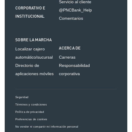
Servicio al cliente
CORPORATIVO E
@PNCBank_Help
INSTITUCIONAL
Comentarios
SOBRE LA MARCHA
ACERCA DE
Localizar cajero
automático/sucursal
Carreras
Directorio de
Responsabilidad
aplicaciones móviles
corporativa
Seguridad
Términos y condiciones
Política de privacidad
Preferencias de cookies
No vender ni compartir mi información personal