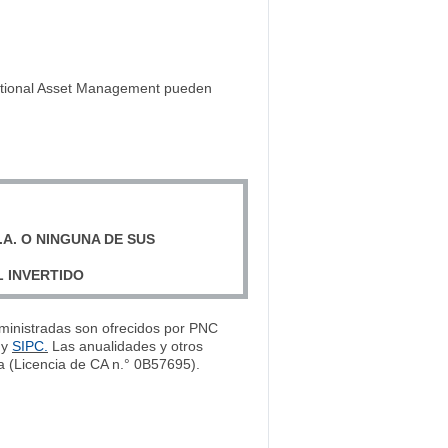
tutional Asset Management pueden
.A. O NINGUNA DE SUS
L INVERTIDO
administradas son ofrecidos por PNC
y
SIPC.
Las anualidades y otros
a (Licencia de CA n.° 0B57695).