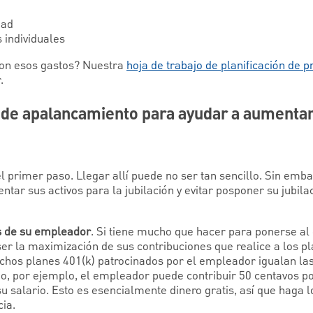
dad
 individuales
son esos gastos? Nuestra
hoja de trabajo de planificación de 
.
 de apalancamiento para ayudar a aumentar
l primer paso. Llegar allí puede no ser tan sencillo. Sin emba
ar sus activos para la jubilación y evitar posponer su jubila
s de su empleador
. Si tiene mucho que hacer para ponerse al 
r la maximización de sus contribuciones que realice a los pla
uchos planes 401(k) patrocinados por el empleador igualan la
do, por ejemplo, el empleador puede contribuir 50 centavos p
su salario. Esto es esencialmente dinero gratis, así que haga 
ia.