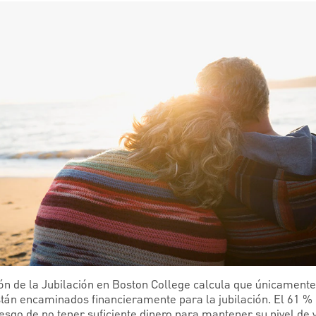
ión de la Jubilación en Boston College calcula que únicamente
án encaminados financieramente para la jubilación. El 61 % 
sgo de no tener suficiente dinero para mantener su nivel de v