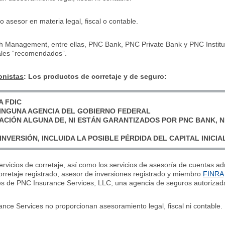
asesor en materia legal, fiscal o contable.
h Management, entre ellas, PNC Bank, PNC Private Bank y PNC Insti
nales “recomendados”.
onistas
: Los productos de corretaje y de seguro:
A FDIC
INGUNA AGENCIA DEL GOBIERNO FEDERAL
GACIÓN ALGUNA DE, NI ESTÁN GARANTIZADOS POR PNC BANK, N
INVERSIÓN, INCLUIDA LA POSIBLE PÉRDIDA DEL CAPITAL INICIA
servicios de corretaje, así como los servicios de asesoría de cuentas 
retaje registrado, asesor de inversiones registrado y miembro
FINRA
és de PNC Insurance Services, LLC, una agencia de seguros autorizad
e Services no proporcionan asesoramiento legal, fiscal ni contable.