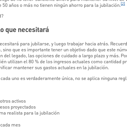
[2]
 50 años o más no tienen ningún ahorro para la jubilación.
d?
lo que necesitará
cesitará para jubilarse, y luego trabajar hacia atrás. Recuer
 sino que es importante tener un objetivo dado que este núme
ión del legado, las opciones de cuidado a largo plazo y más. Po
én utilizan el 80 % de los ingresos actuales como cantidad p
nificar mantener sus gastos actuales en la jubilación.
e cada uno es verdaderamente única, no se aplica ninguna regl
 otros activos
gresos proyectados
ma realista para la jubilación
r cada mes