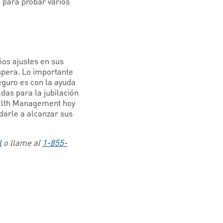
 para probar varios
os ajustes en sus
spera. Lo importante
eguro es con la ayuda
das para la jubilación
ealth Management hoy
darle a alcanzar sus
l
o llame al
1-855-