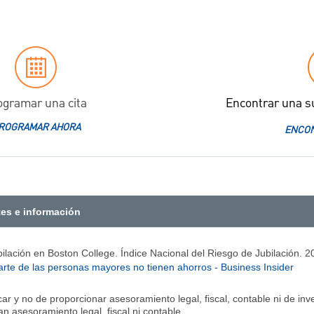
ogramar una cita
Encontrar una s
ROGRAMAR AHORA
ENCON
tes e información
bilación en Boston College. Índice Nacional del Riesgo de Jubilación. 2
 parte de las personas mayores no tienen ahorros - Business Insider
ucar y no de proporcionar asesoramiento legal, fiscal, contable ni de 
n asesoramiento legal, fiscal ni contable.