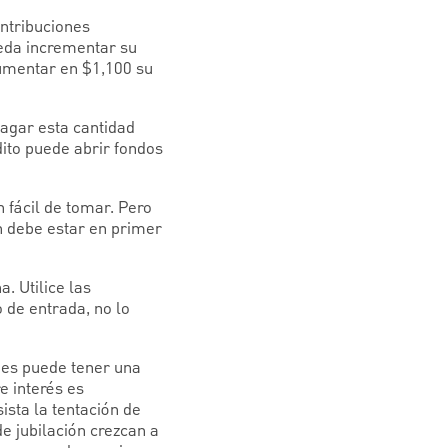
ontribuciones
ueda incrementar su
aumentar en $1,100 su
pagar esta cantidad
dito puede abrir fondos
n fácil de tomar. Pero
ión debe estar en primer
a. Utilice las
o de entrada, no lo
ones puede tener una
e interés es
sta la tentación de
de jubilación crezcan a