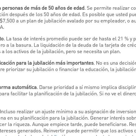
a personas de más de 50 años de edad
. Se permite realizar c
lación después de los 50 años de edad. Es posible que usted p
 $7,500 a un plan de jubilación avalado por su empleador, o 
A.
to
. La tasa de interés promedio puede ser de hasta el 21 % y 
o a la basura. La liquidación de la deuda de la tarjeta de cré
a los activos de la jubilación, pero se necesita un plan.
icación para la jubilación más importantes
. No es una decisió
tre priorizar su jubilación o financiar la educación, la jubilac
forma automática
. Darse prioridad a sí mismo implica disciplin
ra facilitar la planificación de la jubilación. Si no ve el diner
 Incluso realizar un ajuste mínimo a su asignación de inversi
a en su planificación para la jubilación. Generar interés sobr
er la riqueza. Aunque empiece tarde, puede beneficiarse. Resi
intereses generados. Reinvertir puede permitir que los activos 