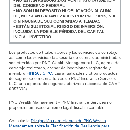
• NO ESTÁN ASEGURADOS POR NINGUNA AGENCIA
DEL GOBIERNO FEDERAL
• NO SON UN DEPÓSITO NI OBLIGACIÓN ALGUNA
DE, NI ESTÁN GARANTIZADOS POR PNC BANK, N.A.
O NINGUNA DE SUS COMPAÑÍAS AFILIADAS
• ESTÁN SUJETOS AL RIESGO DE INVERSIÓN,
INCLUIDA LA POSIBLE PÉRDIDA DEL CAPITAL
INICIAL INVERTIDO
Los productos de títulos valores y los servicios de corretaje,
así como los servicios de asesoría de cuentas administradas
son ofrecidos por PNC Wealth Management LLC, agente de
corretaje registrado, asesor de inversiones registrado y
miembro
FINRA
y
SIPC.
Las anualidades y otros productos
de seguro se ofrecen a través de PNC Insurance Services,
LLC, una agencia de seguros autorizada (Licencia de CA n.°
0B57695).
PNC Wealth Management y PNC Insurance Services no
proporcionan asesoramiento legal, fiscal ni contable.
Consulte la
Divulgación para clientes de PNC Wealth
Management sobre la Planificación de Resiliencia para