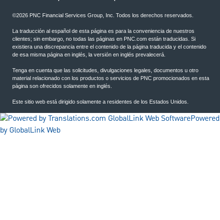
©2026 PNC Financial Services Group, Inc. Todos los derechos reservados.
La traducción al español de esta página es para la conveniencia de nuestros
clientes; sin embargo, no todas las páginas en PNC.com están traducidas. Si
existiera una discrepancia entre el contenido de la página traducida y el contenido
de esa misma página en inglés, la versión en inglés prevalecerá.
Tenga en cuenta que las solicitudes, divulgaciones legales, documentos u otro
material relacionado con los productos o servicios de PNC promocionados en esta
página son ofrecidos solamente en inglés.
Este sitio web está dirigido solamente a residentes de los Estados Unidos.
Powered
by GlobalLink Web