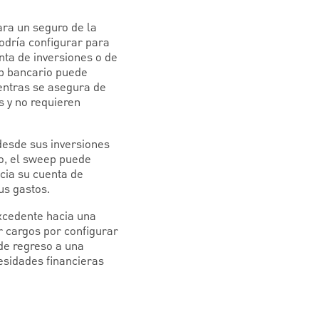
ara un seguro de la
odría configurar para
nta de inversiones o de
ep bancario puede
ientras se asegura de
s y no requieren
esde sus inversiones
do, el sweep puede
cia su cuenta de
us gastos.
xcedente hacia una
r cargos por configurar
de regreso a una
esidades financieras