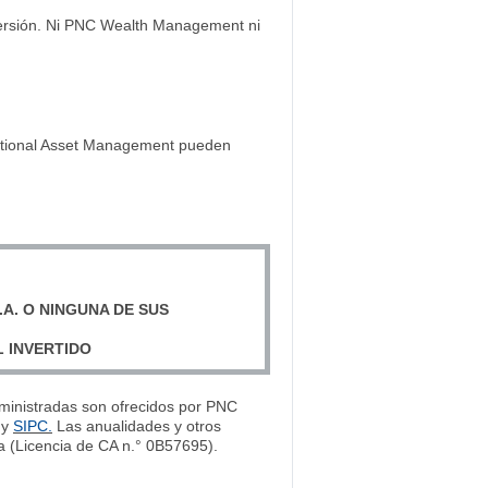
inversión. Ni PNC Wealth Management ni
tutional Asset Management pueden
.A. O NINGUNA DE SUS
L INVERTIDO
administradas son ofrecidos por PNC
y
SIPC.
Las anualidades y otros
a (Licencia de CA n.° 0B57695).