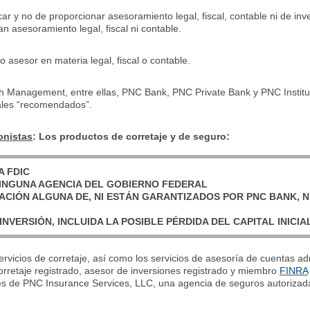
ucar y no de proporcionar asesoramiento legal, fiscal, contable ni de 
n asesoramiento legal, fiscal ni contable.
asesor en materia legal, fiscal o contable.
h Management, entre ellas, PNC Bank, PNC Private Bank y PNC Insti
nales “recomendados”.
onistas
: Los productos de corretaje y de seguro:
A FDIC
INGUNA AGENCIA DEL GOBIERNO FEDERAL
GACIÓN ALGUNA DE, NI ESTÁN GARANTIZADOS POR PNC BANK, N
INVERSIÓN, INCLUIDA LA POSIBLE PÉRDIDA DEL CAPITAL INICIA
servicios de corretaje, así como los servicios de asesoría de cuentas 
retaje registrado, asesor de inversiones registrado y miembro
FINRA
és de PNC Insurance Services, LLC, una agencia de seguros autorizad