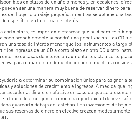
isponibles en plazos de un año o menos y, en ocasiones, ofrec
zo pueden ser una manera muy buena de reservar dinero para 
nes del hogar o un viaje pequeño, mientras se obtiene una tas
do específico en la forma de interés.
 a corto plazo, es importante recordar que su dinero está blo
nticipado probablemente supondrá una penalización. Los CD a c
n una tasa de interés menor que los instrumentos a largo pl
tir los ingresos de un CD a corto plazo en otro CD u otro inst
n entorno de tasas de interés en aumento, los CD a corto plaz
fectiva para ganar un rendimiento pequeño mientras consider
ayudarle a determinar su combinación única para asignar a s
uidas y soluciones de crecimiento e ingresos. A medida que in
der acceder al dinero en efectivo en caso de que se presenten
r a su fondo de emergencia como una oportunidad de inversión 
deba guardarlo debajo del colchón. Las inversiones de bajo ri
e sus reservas de dinero en efectivo crezcan modestamente p
les.