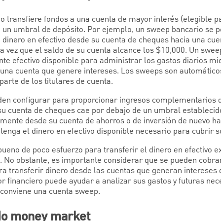
transfiere fondos a una cuenta de mayor interés (elegible p
un umbral de depósito. Por ejemplo, un sweep bancario se p
e dinero en efectivo desde su cuenta de cheques hacia una cue
a vez que el saldo de su cuenta alcance los $10,000. Un swe
nte efectivo disponible para administrar los gastos diarios m
 una cuenta que genere intereses. Los sweeps son automático
parte de los titulares de cuenta.
en configurar para proporcionar ingresos complementarios d
Si su cuenta de cheques cae por debajo de un umbral estableci
amente desde su cuenta de ahorros o de inversión de nuevo ha
tenga el dinero en efectivo disponible necesario para cubrir s
eno de poco esfuerzo para transferir el dinero en efectivo e
. No obstante, es importante considerar que se pueden cobra
ra transferir dinero desde las cuentas que generan intereses 
r financiero puede ayudar a analizar sus gastos y futuras nec
 conviene una cuenta sweep.
ndo money market