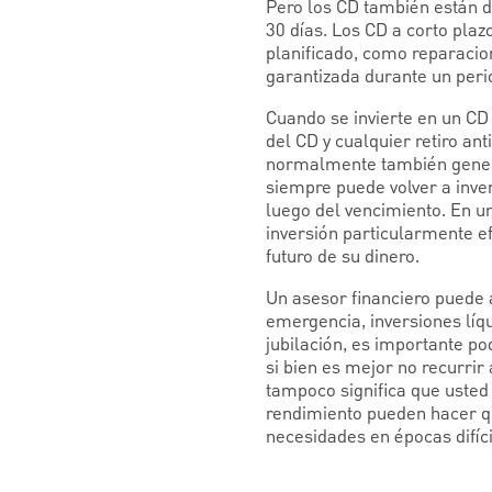
Pero los CD también están d
30 días. Los CD a corto pla
planificado, como reparacio
garantizada durante un perio
Cuando se invierte en un CD
del CD y cualquier retiro a
normalmente también genera
siempre puede volver a inver
luego del vencimiento. En u
inversión particularmente e
futuro de su dinero.
Un asesor financiero puede 
emergencia, inversiones líq
jubilación, es importante po
si bien es mejor no recurri
tampoco significa que usted 
rendimiento pueden hacer qu
necesidades en épocas difíci