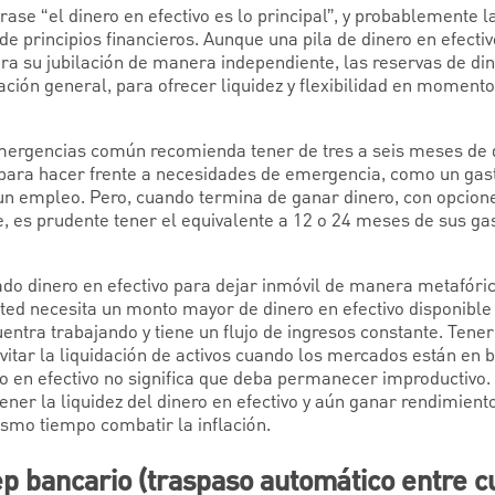
ase “el dinero en efectivo es lo principal”, y probablemente
de principios financieros. Aunque una pila de dinero en efectiv
ra su jubilación de manera independiente, las reservas de din
lación general, para ofrecer liquidez y flexibilidad en moment
mergencias común recomienda tener de tres a seis meses de 
 para hacer frente a necesidades de emergencia, como un gas
 un empleo. Pero, cuando termina de ganar dinero, con opcion
 es prudente tener el equivalente a 12 o 24 meses de sus ga
o dinero en efectivo para dejar inmóvil de manera metafórica
ted necesita un monto mayor de dinero en efectivo disponible 
entra trabajando y tiene un flujo de ingresos constante. Tene
itar la liquidación de activos cuando los mercados están en ba
ro en efectivo no significa que deba permanecer improductivo.
er la liquidez del dinero en efectivo y aún ganar rendimien
smo tiempo combatir la inflación.
p bancario (traspaso automático entre c