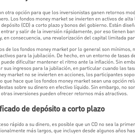
 otra opción para que los inversionistas ganen retornos mode
nero. Los fondos money market se invierten en activos de alta
e depósito (CD) a corto plazo y bonos del gobierno. Están dise
 entrar y salir de la inversión rápidamente, por eso tienen ba
y, en consecuencia, una revalorización del capital limitada par
tos de los fondos money market por lo general son mínimos, 
ivos para la jubilación. De hecho, en un entorno de tasas de 
puede dificultar mantener el ritmo ante la inflación. Sin em
sus ingresos para la jubilación, en particular cuando las tasa
ey market no se invierten en acciones, los participantes sopo
 lo que hace que los fondos money market sean una opción re
stas sobre su dinero en efectivo líquido. Sin embargo, no so
ue otras inversiones pueden ofrecer retornos más atractivos.
ficado de depósito a corto plazo
eso rápido a su dinero, es posible que un CD no sea la primer
icionalmente más largos, que incluyen desde algunos años ha