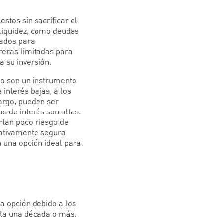
stos sin sacrificar el
 liquidez, como deudas
ñados para
rreras limitadas para
a su inversión.
no son un instrumento
interés bajas, a los
bargo, pueden ser
s de interés son altas.
rtan poco riesgo de
lativamente segura
n una opción ideal para
a opción debido a los
sta una década o más.