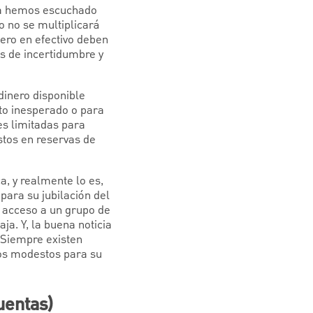
 la hemos escuchado
o no se multiplicará
ero en efectivo deben
os de incertidumbre y
dinero disponible
to inesperado o para
es limitadas para
stos en reservas de
, y realmente lo es,
para su jubilación del
r acceso a un grupo de
ja. Y, la buena noticia
 Siempre existen
tos modestos para su
uentas)