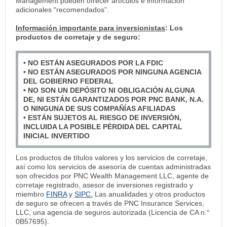
Management pueden ofrecer artículos e información
adicionales “recomendados”.
Información importante para inversionistas
: Los
productos de corretaje y de seguro:
• NO ESTÁN ASEGURADOS POR LA FDIC
• NO ESTÁN ASEGURADOS POR NINGUNA AGENCIA
DEL GOBIERNO FEDERAL
• NO SON UN DEPÓSITO NI OBLIGACIÓN ALGUNA
DE, NI ESTÁN GARANTIZADOS POR PNC BANK, N.A.
O NINGUNA DE SUS COMPAÑÍAS AFILIADAS
• ESTÁN SUJETOS AL RIESGO DE INVERSIÓN,
INCLUIDA LA POSIBLE PÉRDIDA DEL CAPITAL
INICIAL INVERTIDO
Los productos de títulos valores y los servicios de corretaje,
así como los servicios de asesoría de cuentas administradas
son ofrecidos por PNC Wealth Management LLC, agente de
corretaje registrado, asesor de inversiones registrado y
miembro
FINRA
y
SIPC.
Las anualidades y otros productos
de seguro se ofrecen a través de PNC Insurance Services,
LLC, una agencia de seguros autorizada (Licencia de CA n.°
0B57695).