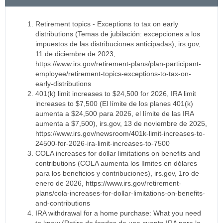
Retirement topics - Exceptions to tax on early
distributions (Temas de jubilación: excepciones a los
impuestos de las distribuciones anticipadas), irs.gov,
11 de diciembre de 2023,
https://www.irs.gov/retirement-plans/plan-participant-
employee/retirement-topics-exceptions-to-tax-on-
early-distributions
401(k) limit increases to $24,500 for 2026, IRA limit
increases to $7,500 (El límite de los planes 401(k)
aumenta a $24,500 para 2026, el límite de las IRA
aumenta a $7,500), irs.gov, 13 de noviembre de 2025,
https://www.irs.gov/newsroom/401k-limit-increases-to-
24500-for-2026-ira-limit-increases-to-7500
COLA increases for dollar limitations on benefits and
contributions (COLA aumenta los límites en dólares
para los beneficios y contribuciones), irs.gov, 1ro de
enero de 2026, https://www.irs.gov/retirement-
plans/cola-increases-for-dollar-limitations-on-benefits-
and-contributions
IRA withdrawal for a home purchase: What you need
to know (Retiro de fondos de una cuenta IRA para la