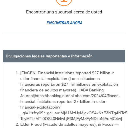
Encontrar una sucursal cerca de usted
ENCONTRAR AHORA
Divulgaciones legales importantes e información
[FinCEN: Financial institutions reported $27 billion in
elder financial exploitation (Las instituciones
financieras reportaron $27 mil millones en explotación
financiera de adultos mayores). | ABA Banking
Journal|https://bankingjournal.aba.com/2024/04/fincen-
financial-institutions-reported-27-billion-in-elder-
financial-exploitation/?
_gl=1*zfcy09*_gcl_au*MjA1MzUyMjgxOS4xNzE3NTg4NTc
TcyMTIzMTI0OS40Ni4wLjE3MjEyMzEyNDkuNjAuMC4w]
Elder Fraud (Fraude de adultos mayores), in Focus —