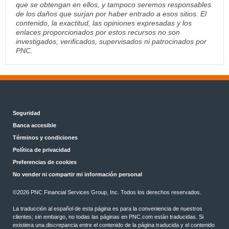
que se obtengan en ellos, y tampoco seremos responsables
de los daños que surjan por haber entrado a esos sitios. El
contenido, la exactitud, las opiniones expresadas y los
enlaces proporcionados por estos recursos no son
investigados, verificados, supervisados ni patrocinados por
PNC.
Seguridad
Banca accesible
Términos y condiciones
Política de privacidad
Preferencias de cookies
No vender ni compartir mi información personal
©
2026 PNC Financial Services Group, Inc. Todos los derechos reservados.
La traducción al español de esta página es para la conveniencia de nuestros
clientes; sin embargo, no todas las páginas en PNC.com están traducidas. Si
existiera una discrepancia entre el contenido de la página traducida y el contenido