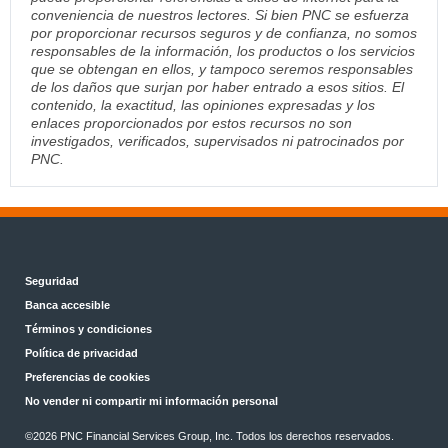
conveniencia de nuestros lectores. Si bien PNC se esfuerza
por proporcionar recursos seguros y de confianza, no somos
responsables de la información, los productos o los servicios
que se obtengan en ellos, y tampoco seremos responsables
de los daños que surjan por haber entrado a esos sitios. El
contenido, la exactitud, las opiniones expresadas y los
enlaces proporcionados por estos recursos no son
investigados, verificados, supervisados ni patrocinados por
PNC.
Seguridad
Banca accesible
Términos y condiciones
Política de privacidad
Preferencias de cookies
No vender ni compartir mi información personal
©
2026 PNC Financial Services Group, Inc. Todos los derechos reservados.