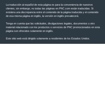
La traducción al español de esta página es para la conveniencia de nuestros
clientes; sin embargo, no todas las páginas en PNC.com están traducidas. Si
existiera una discrepancia entre el contenido de la página traducida y el contenido
de esa misma página en inglés, la versión en inglés prevalecerá.
Tenga en cuenta que las solicitudes, divulgaciones legales, documentos u otro
material relacionado con los productos o servicios de PNC promocionados en esta
página son ofrecidos solamente en inglés.
Este sitio web está dirigido solamente a residentes de los Estados Unidos.