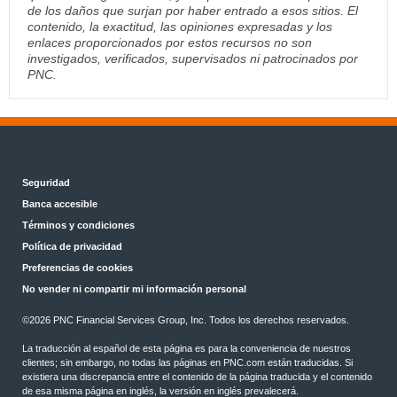
de los daños que surjan por haber entrado a esos sitios. El
contenido, la exactitud, las opiniones expresadas y los
enlaces proporcionados por estos recursos no son
investigados, verificados, supervisados ni patrocinados por
PNC.
Seguridad
Banca accesible
Términos y condiciones
Política de privacidad
Preferencias de cookies
No vender ni compartir mi información personal
©2026 PNC Financial Services Group, Inc. Todos los derechos reservados.
La traducción al español de esta página es para la conveniencia de nuestros
clientes; sin embargo, no todas las páginas en PNC.com están traducidas. Si
existiera una discrepancia entre el contenido de la página traducida y el contenido
de esa misma página en inglés, la versión en inglés prevalecerá.