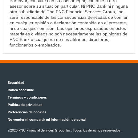
Por favor, consulte con su asesor legal, contable u otro
asesor sobre su situación particular. Ni PNC Bank ni ninguna
otra subsidiaria de The PNC Financial Services Group, Inc.
será responsable de las consecuencias derivadas de confiar
en cualquier opinión o declaración contenida en el presente,
ni de cualquier omisión. Las opiniones expresadas en estos
materiales o videos no son necesariamente las opiniones de
PNC Bank o cualquiera de sus afiliados, directores,
funcionarios o empleados.
Seguridad
Banca accesible
Términos y condiciones
Política de privacidad
Preferencias de cookies
No vender ni compartir mi información personal
©
2026 PNC Financial Services Group, Inc. Todos los derechos reservados.