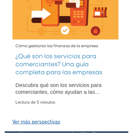
Cómo gestionar las finanzas de la empresa
¿Qué son los servicios para
comerciantes? Una guía
completa para las empresas
Descubra qué son los servicios para
comerciantes, cómo ayudan a las
empresas a aceptar pagos y los
Lectura de 5 minutos
beneficios clave para gestionar ventas,
proteger la seguridad y mejorar el flujo
de caja.
Ver más perspectivas