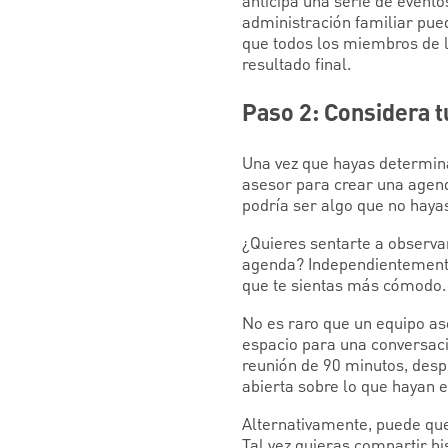
anticipa una serie de evento
administración familiar pue
que todos los miembros de l
resultado final.
Paso 2: Considera t
Una vez que hayas determinad
asesor para crear una agend
podría ser algo que no haya
¿Quieres sentarte a observar 
agenda? Independientemente 
que te sientas más cómodo.
No es raro que un equipo as
espacio para una conversaci
reunión de 90 minutos, despu
abierta sobre lo que hayan 
Alternativamente, puede qu
Tal vez quieras compartir h