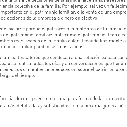
de la toma de decisiones de la familia hacen a sus asesores
encia colectiva de la familia. Por ejemplo, tal vez un fallecim
mportante en el patrimonio familiar, o la venta de una empre
a de acciones de la empresa a dinero en efectivo.
de iniciarse porque el patriarca o la matriarca de la familia q
 del patrimonio familiar: tanto cómo el patrimonio llegó a s
embros más jóvenes de la familia están llegando finalmente a
rimonio familiar pueden ser más sólidas.
u familia los valores que conducen a una relación exitosa con 
abajo se realiza todos los días y en conversaciones que tienen
a cena. Los cimientos de la educación sobre el patrimonio se
 largo del tiempo.
familiar formal puede crear una plataforma de lanzamiento
es más detalladas y sofisticadas con la próxima generación