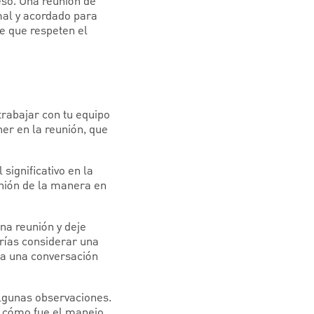
eso. Una reunión de
mal y acordado para
e que respeten el
trabajar con tu equipo
er en la reunión, que
significativo en la
nión de la manera en
na reunión y deje
rías considerar una
nga una conversación
lgunas observaciones.
 o cómo fue el manejo