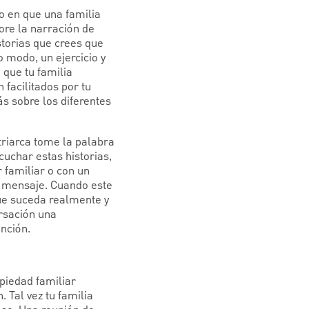
o en que una familia
ore la narración de
istorias que crees que
 modo, un ejercicio y
 que tu familia
 facilitados por tu
s sobre los diferentes
triarca tome la palabra
scuchar estas historias,
r familiar o con un
tu mensaje. Cuando este
que suceda realmente y
ersación una
nción.
opiedad familiar
 Tal vez tu familia