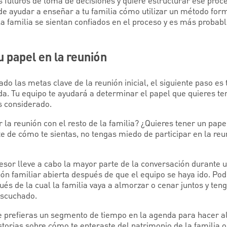
s futuros de toma de decisiones y quiere estructurar ese proc
de ayudar a enseñar a tu familia cómo utilizar un método for
a familia se sientan confiados en el proceso y es más probabl
u papel en la reunión
o las metas clave de la reunión inicial, el siguiente paso es 
a. Tu equipo te ayudará a determinar el papel que quieres ten
s considerado.
la reunión con el resto de la familia? ¿Quieres tener un papel 
de cómo te sientas, no tengas miedo de participar en la reu
esor lleve a cabo la mayor parte de la conversación durante u
ón familiar abierta después de que el equipo se haya ido. Pod
és de la cual la familia vaya a almorzar o cenar juntos y te
escuchado.
e prefieras un segmento de tiempo en la agenda para hacer a
istorias sobre cómo te enteraste del patrimonio de la familia