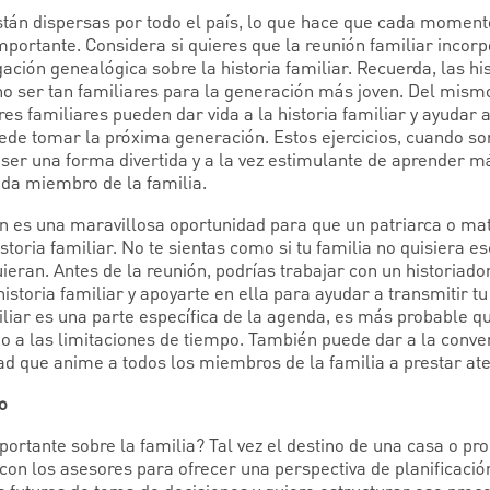
están dispersas por todo el país, lo que hace que cada moment
portante. Considera si quieres que la reunión familiar incorp
igación genealógica sobre la historia familiar. Recuerda, las h
o ser tan familiares para la generación más joven. Del mismo
es familiares pueden dar vida a la historia familiar y ayudar a
ede tomar la próxima generación. Estos ejercicios, cuando son
ser una forma divertida y a la vez estimulante de aprender má
ada miembro de la familia.
n es una maravillosa oportunidad para que un patriarca o ma
storia familiar. No te sientas como si tu familia no quisiera e
ieran. Antes de la reunión, podrías trabajar con un historiado
istoria familiar y apoyarte en ella para ayudar a transmitir 
iliar es una parte específica de la agenda, es más probable 
do a las limitaciones de tiempo. También puede dar a la conv
ad que anime a todos los miembros de la familia a prestar ate
o
ortante sobre la familia? Tal vez el destino de una casa o pr
con los asesores para ofrecer una perspectiva de planificación.