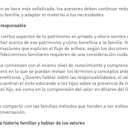
n se hace más sofisticada, tus asesores deben continuar redu
 familia, y adaptar el material a tus necesidades.
 responsable
iertos aspectos de tu patrimonio en privado y ahora sientes q
har acerca de ese patrimonio y cómo beneficia a la familia. In
rsaciones que explican el flujo de activos, según tus documen
s fideicomisos familiares requieren de una consideración cuid
os comienzan con el mismo nivel de conocimiento y comprensió
era en la que se puedan revisar los términos y conceptos ante
eneficiosa. ¿Quieres hablar sobre las responsabilidades, el val
uentran el éxito educando a los hijos sobre la presencia de l
 del hijo, así como en la comprensión del valor en dólares del 
 compartir con las familias métodos que tienden a ser exitos
conversación.
 historia familiar y hablar de los valores