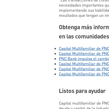
“Las transacciones de crédit
necesidades importantes que
implementando sus habilidad
resultados que tengan un imp
Obtenga más informa
en las comunidades
Capital Multifamiliar de P
Capital Multifamiliar de PNC
PNC Bank impulsa el cambio 
Capital Multifamiliar de PNC
Capital Multifamiliar de PN
Capital Multifamiliar de PN
Listos para ayudar
Capital multifamiliar de PN
deuda y capital de la indust