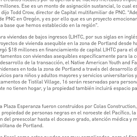
millones. Ese es un monto de asignación sustancial, lo cual e
 dijo Todd Crow, director de Capital multifamiliar de PNC. “Ad
e PNC en Oregón, y es por ello que es un proyecto emocionan
a base que hemos establecido en la región”.
para viviendas de bajos ingresos (LIHTC, por sus siglas en ingl
proyectos de vivienda asequible en la zona de Portland desde 
gó $18 millones en financiamiento de capital LIHTC para el de
rtamentos con viviendas asequibles específicamente para la
desarrollo de la transacción, el Native American Youth and Fa
idenses en toda la zona de Portland a través del desarrollo d
cios para niños y adultos mayores y servicios universitarios y
amentos de Tistilal Village, 16 serán reservadas para perso
e no tienen hogar, y la propiedad también incluirá espacio pa
 La Plaza Esperanza fueron construidos por Colas Construction
propiedad de personas negras en el noroeste del Pacífico, la 
ón del preescolar hasta el doceavo grado, atención médica y m
olitana de Portland.