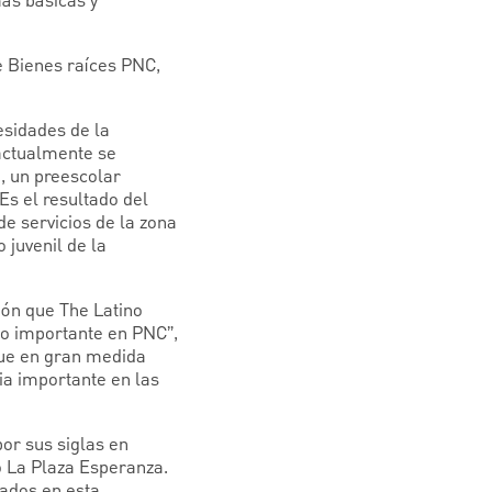
más básicas y
de Bienes raíces PNC,
esidades de la
 actualmente se
, un preescolar
Es el resultado del
de servicios de la zona
 juvenil de la
ión que The Latino
co importante en PNC”,
que en gran medida
ia importante en las
or sus siglas en
o La Plaza Esperanza.
cados en esta