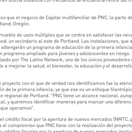
 en última instancia con frecuencia se encuentran entre las 
tos que el negocio de Capital multifamiliar de PNC, la parte 
tland, Oregón.
mueble de usos múltiples que se centra en satisfacer las nec
d, un vecindario al este de Portland. Las instalaciones, que
 albergarán un programa de educación de la primera infancia
un programa ampliado para jóvenes y adolescentes en riesgo. 
lizado por The Latino Network, uno de los únicos proveedores 
 a mejorar la salud, el bienestar, la educación y el desarrollo
 proyecto con el que de verdad nos identificamos fue la atenc
n de la primera infancia, ya que ese es un enfoque filantrópi
nte regional de Portland. “PNC tiene un alcance nacional, aun
l, y queremos identificar maneras para marcar una diferenc
 que operamos”.
el crédito fiscal por la apertura de nuevos mercados (NMTC, p
ma el compromiso que PNC tiene con la realización del proyect
en créditos fiscales por la apertura de nuevos mercados impli