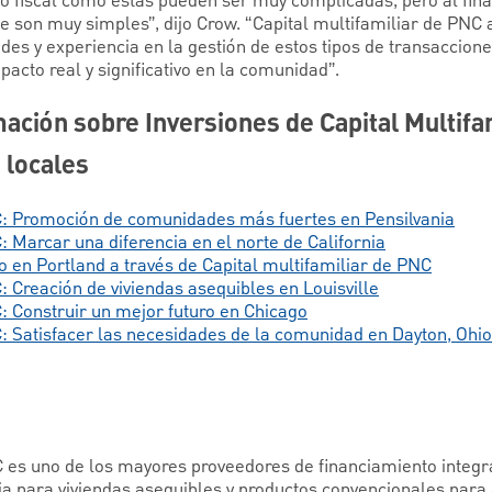
o fiscal como estas pueden ser muy complicadas, pero al final
 son muy simples”, dijo Crow. “Capital multifamiliar de PNC 
es y experiencia en la gestión de estos tipos de transaccion
acto real y significativo en la comunidad”.
ción sobre Inversiones de Capital Multifa
 locales
NC: Promoción de comunidades más fuertes en Pensilvania
: Marcar una diferencia en el norte de California
en Portland a través de Capital multifamiliar de PNC
: Creación de viviendas asequibles en Louisville
C: Construir un mejor futuro en Chicago
C: Satisfacer las necesidades de la comunidad en Dayton, Ohio
C es uno de los mayores proveedores de financiamiento integra
ria para viviendas asequibles y productos convencionales para