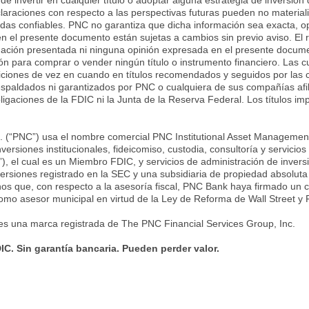
e invertir en cualquier título o adoptar alguna estrategia de inversió
araciones con respecto a las perspectivas futuras pueden no material
adas confiables. PNC no garantiza que dicha información sea exacta, o
en el presente documento están sujetas a cambios sin previo aviso. El
ormación presentada ni ninguna opinión expresada en el presente docum
n para comprar o vender ningún título o instrumento financiero. Las 
ciones de vez en cuando en títulos recomendados y seguidos por las c
espaldados ni garantizados por PNC o cualquiera de sus compañías afil
igaciones de la FDIC ni la Junta de la Reserva Federal. Los títulos impl
. (“PNC”) usa el nombre comercial PNC Institutional Asset Management
nversiones institucionales, fideicomiso, custodia, consultoría y servic
), el cual es un Miembro FDIC, y servicios de administración de inve
nversiones registrado en la SEC y una subsidiaria de propiedad absol
enos que, con respecto a la asesoría fiscal, PNC Bank haya firmado un co
como asesor municipal en virtud de la Ley de Reforma de Wall Street y
es una marca registrada de The PNC Financial Services Group, Inc.
C. Sin garantía bancaria. Pueden perder valor.