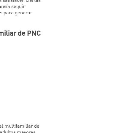
 satisfacen ciertas
ansía seguir
es para generar
miliar de PNC
l multifamiliar de
 adultos mayores.