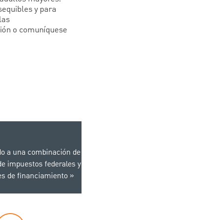
asequibles y para
las
ión o comuníquese
do a una combinación de
e impuestos federales y
es de financiamiento