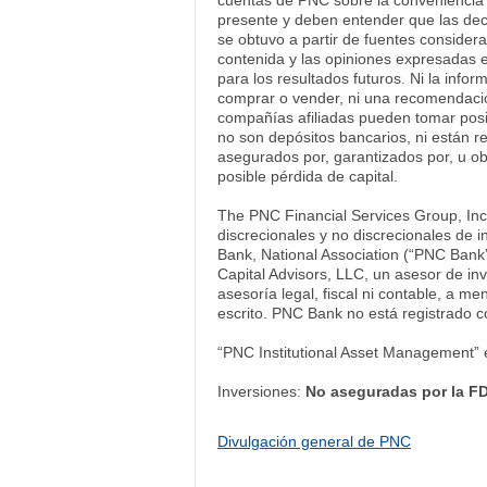
cuentas de PNC sobre la conveniencia d
presente y deben entender que las decl
se obtuvo a partir de fuentes consider
contenida y las opiniones expresadas 
para los resultados futuros. Ni la inf
comprar o vender, ni una recomendació
compañías afiliadas pueden tomar posi
no son depósitos bancarios, ni están r
asegurados por, garantizados por, u obl
posible pérdida de capital.
The PNC Financial Services Group, Inc
discrecionales y no discrecionales de i
Bank, National Association (“PNC Bank”
Capital Advisors, LLC, un asesor de i
asesoría legal, fiscal ni contable, a m
escrito. PNC Bank no está registrado 
“PNC Institutional Asset Management” 
Inversiones:
No aseguradas por la FDI
Divulgación general de PNC