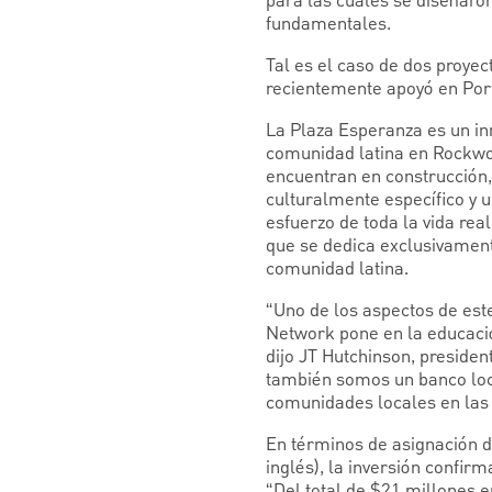
para las cuales se diseñaron
fundamentales.
Tal es el caso de dos proyec
recientemente apoyó en Por
La Plaza Esperanza es un in
comunidad latina en Rockwoo
encuentran en construcción,
culturalmente específico y 
esfuerzo de toda la vida rea
que se dedica exclusivamente
comunidad latina.
“Uno de los aspectos de este
Network pone en la educació
dijo JT Hutchinson, preside
también somos un banco loca
comunidades locales en las
En términos de asignación d
inglés), la inversión confir
“Del total de $21 millones 