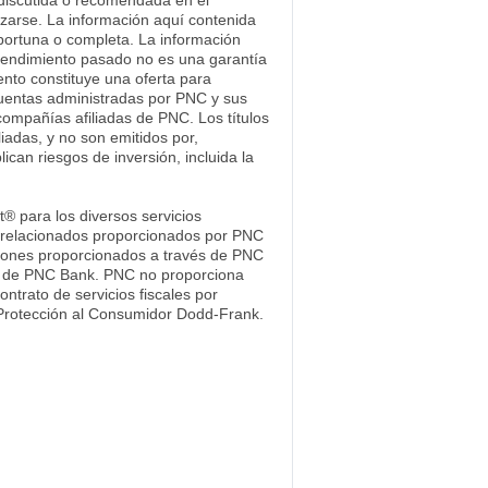
n discutida o recomendada en el
izarse. La información aquí contenida
portuna o completa. La información
 rendimiento pasado no es una garantía
ento constituye una oferta para
cuentas administradas por PNC y sus
ompañías afiliadas de PNC. Los títulos
iadas, y no son emitidos por,
ican riesgos de inversión, incluida la
® para los diversos servicios
ios relacionados proporcionados por PNC
rsiones proporcionados a través de PNC
uta de PNC Bank. PNC no proporciona
ntrato de servicios fiscales por
 Protección al Consumidor Dodd-Frank.