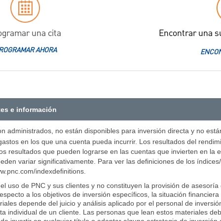
ogramar una cita
Encontrar una s
ROGRAMAR AHORA
ENCON
tes e información
on administrados, no están disponibles para inversión directa y no está
gastos en los que una cuenta pueda incurrir. Los resultados del rendim
os resultados que pueden lograrse en las cuentas que invierten en la e
eden variar significativamente. Para ver las definiciones de los índice
www.pnc.com/indexdefinitions.
l uso de PNC y sus clientes y no constituyen la provisión de asesoría d
pecto a los objetivos de inversión específicos, la situación financiera
iales depende del juicio y análisis aplicado por el personal de invers
nta individual de un cliente. Las personas que lean estos materiales d