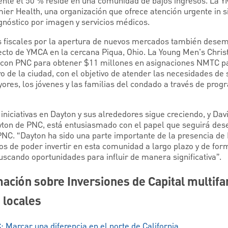
nte el 50 % reside en una comunidad de bajos ingresos. La 
ier Health, una organización que ofrece atención urgente in sit
agnóstico por imagen y servicios médicos.
os fiscales por la apertura de nuevos mercados también dese
ecto de YMCA en la cercana Piqua, Ohio. La Young Men's Christ
con PNC para obtener $11 millones en asignaciones NMTC pa
ro de la ciudad, con el objetivo de atender las necesidades de 
ores, los jóvenes y las familias del condado a través de prog
 iniciativas en Dayton y sus alrededores sigue creciendo, y Dav
yton de PNC, está entusiasmado con el papel que seguirá de
 PNC. “Dayton ha sido una parte importante de la presencia 
s de poder invertir en esta comunidad a largo plazo y de form
scando oportunidades para influir de manera significativa”.
ación sobre Inversiones de Capital multifa
 locales
: Marcar una diferencia en el norte de California