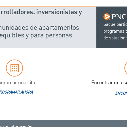
rolladores, inversionistas y
Saque parti
omunidades de apartamentos
programas d
equibles y para personas
de solucion
ogramar una cita
Encontrar una s
ROGRAMAR AHORA
ENCON
tes e información