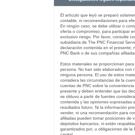
El artículo que leyó se preparó solame
contable, ni recomendaciones para efec
En ningún caso, se debe utilizar o con
oferta o compromiso, para participar en
exclusivo riesgo. Por favor, consulte c
subsidiaria de The PNC Financial Servi
declaración contenida en el presente, 
PNC Bank o de sus compañías afiliadas
Estos materiales se proporcionan para e
persona. No han sido elaborados con res
ninguna persona. El uso de estos mater
considera las circunstancias de la cue
cuentas de PNC sobre la conveniencia d
presente y deben entender que las decl
se obtuvo a partir de fuentes consider
contenida y las opiniones expresadas e
resultados futuro. Ni la información p
vender, ni una recomendación para com
afiliadas pueden tomar posiciones de 
depósitos bancarios, ni están respalda
garantizados por, u obligaciones de la 
capital.