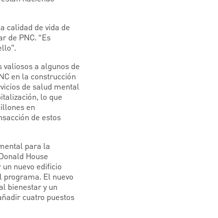
a calidad de vida de
iar de PNC. “Es
llo”.
s valiosos a algunos de
PNC en la construcción
rvicios de salud mental
talización, lo que
illones en
ansacción de estos
mental para la
cDonald House
 un nuevo edificio
el programa. El nuevo
al bienestar y un
ñadir cuatro puestos