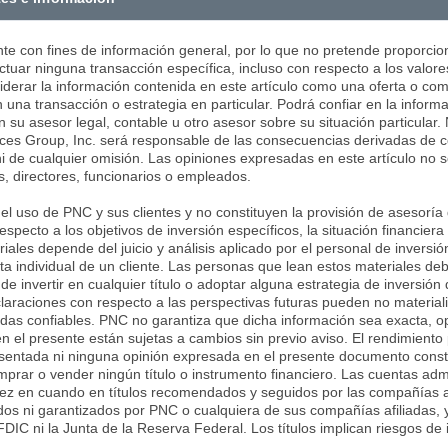
nte con fines de información general, por lo que no pretende proporcion
tuar ninguna transacción específica, incluso con respecto a los valore
siderar la información contenida en este artículo como una oferta o co
 una transacción o estrategia en particular. Podrá confiar en la inform
on su asesor legal, contable u otro asesor sobre su situación particular
ces Group, Inc. será responsable de las consecuencias derivadas de co
ni de cualquier omisión. Las opiniones expresadas en este artículo no
, directores, funcionarios o empleados.
l uso de PNC y sus clientes y no constituyen la provisión de asesoría d
pecto a los objetivos de inversión específicos, la situación financiera
iales depende del juicio y análisis aplicado por el personal de invers
nta individual de un cliente. Las personas que lean estos materiales d
e invertir en cualquier título o adoptar alguna estrategia de inversió
araciones con respecto a las perspectivas futuras pueden no material
adas confiables. PNC no garantiza que dicha información sea exacta, o
n el presente están sujetas a cambios sin previo aviso. El rendimiento
resentada ni ninguna opinión expresada en el presente documento const
prar o vender ningún título o instrumento financiero. Las cuentas ad
vez en cuando en títulos recomendados y seguidos por las compañías af
dos ni garantizados por PNC o cualquiera de sus compañías afiliadas, 
FDIC ni la Junta de la Reserva Federal. Los títulos implican riesgos de i