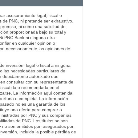
ar asesoramiento legal, fiscal o
s de PNC, ni pretende ser exhaustivo.
mpromiso, ni como una solicitud de
ación proporcionada bajo su total y
. Ni PNC Bank ni ninguna otra
nfiar en cualquier opinión o
 son necesariamente las opiniones de
e inversión, legal o fiscal a ninguna
 o las necesidades particulares de
ión debidamente autorizado que
eben consultar con su representante de
n discutida o recomendada en el
izarse. La información aquí contenida
portuna o completa. La información
 pasado no es una garantía de los
ituye una oferta para comprar o
ministradas por PNC y sus compañías
iliadas de PNC. Los títulos no son
y no son emitidos por, asegurados por,
nversión, incluida la posible pérdida de