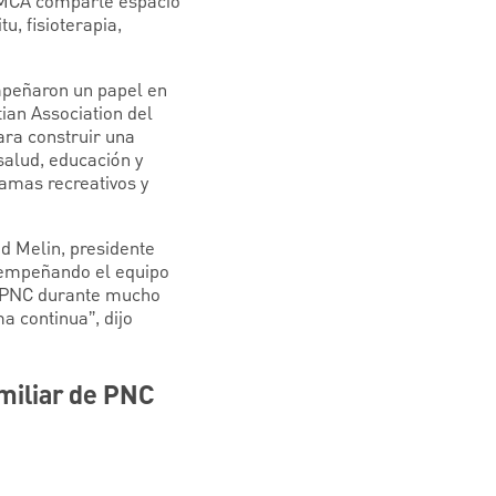
YMCA comparte espacio
u, fisioterapia,
mpeñaron un papel en
ian Association del
ra construir una
salud, educación y
ramas recreativos y
id Melin, presidente
sempeñando el equipo
de PNC durante mucho
a continua”, dijo
miliar de PNC