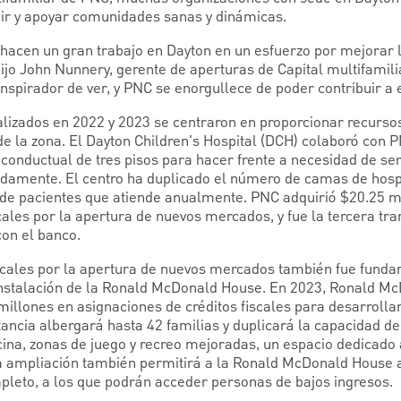
ruir y apoyar comunidades sanas y dinámicas.
acen un gran trabajo en Dayton en un esfuerzo por mejorar l
dijo John Nunnery, gerente de aperturas de Capital multifamil
spirador de ver, y PNC se enorgullece de poder contribuir a e
alizados en 2022 y 2023 se centraron en proporcionar recurso
de la zona. El Dayton Children's Hospital (DCH) colaboró con 
 conductual de tres pisos para hacer frente a necesidad de se
damente. El centro ha duplicado el número de camas de hospi
 de pacientes que atiende anualmente. PNC adquirió $20.25 m
cales por la apertura de nuevos mercados, y fue la tercera tr
con el banco.
iscales por la apertura de nuevos mercados también fue funda
instalación de la Ronald McDonald House. En 2023, Ronald M
 millones en asignaciones de créditos fiscales para desarrollar
tancia albergará hasta 42 familias y duplicará la capacidad d
ina, zonas de juego y recreo mejoradas, un espacio dedicado 
 ampliación también permitirá a la Ronald McDonald House a
leto, a los que podrán acceder personas de bajos ingresos.