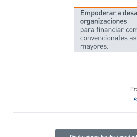
Empoderar a desar
organizaciones
para financiar c
convencionales as
mayores.
Pr
P
Divulgaciones legales importan