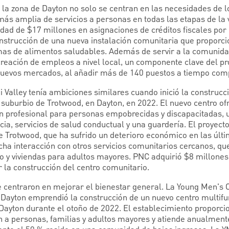
 la zona de Dayton no solo se centran en las necesidades de l
s amplia de servicios a personas en todas las etapas de la 
dad de $17 millones en asignaciones de créditos fiscales por
strucción de una nueva instalación comunitaria que proporci
as de alimentos saludables. Además de servir a la comunidad
reación de empleos a nivel local, un componente clave del p
 nuevos mercados, al añadir más de 140 puestos a tiempo comp
 Valley tenía ambiciones similares cuando inició la construcc
l suburbio de Trotwood, en Dayton, en 2022. El nuevo centro 
ón profesional para personas empobrecidas y discapacitadas, 
a, servicios de salud conductual y una guardería. El proyecto
 de Trotwood, que ha sufrido un deterioro económico en las últ
cha interacción con otros servicios comunitarios cercanos, qu
ado y viviendas para adultos mayores. PNC adquirió $8 millone
r la construcción del centro comunitario.
 centraron en mejorar el bienestar general. La Young Men's C
 Dayton emprendió la construcción de un nuevo centro multifu
 Dayton durante el otoño de 2022. El establecimiento proporci
 a personas, familias y adultos mayores y atiende anualment