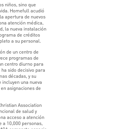
os niños, sino que
vida. Homefull acudió
 la apertura de nuevos
ona atención médica,
, la nueva instalación
rograma de créditos
leto a su personal.
ión de un centro de
ofrece programas de
un centro diurno para
 ha sido decisivo para
imas décadas, y su
e incluyen una nueva
s en asignaciones de
hristian Association
ncional de salud y
ona acceso a atención
e a 10,000 personas,