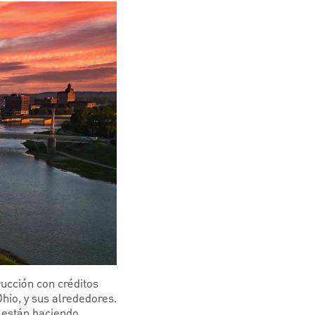
rucción con créditos
hio, y sus alrededores.
 están haciendo