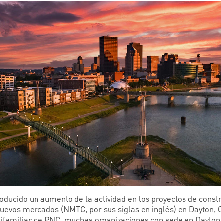
oducido un aumento de la actividad en los proyectos de const
nuevos mercados (NMTC, por sus siglas en inglés) en Dayton, O
tifamiliar de PNC, muchas organizaciones con sede en Dayton