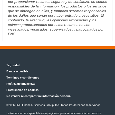
por proporcionar recursos seguros y de confianza, no somos
responsables de la información, los productos o los servicios
que se obtengan en ellos, y tampoco seremos responsables
de los daños que surjan por haber entrado a esos sitios. El
contenido, la exactitud, las opiniones expresadas y los
enlaces proporcionados por estos recursos no son
investigados, verificados, supervisados ni patrocinados por
PNC.
Seguridad
Banca accesible
Términos y condiciones
Política de privacidad
Preferencias de cookies
No vender ni compartir mi información personal
©2026 PNC Financial Services Group, Inc. Todos los derechos reservados.
La traducción al español de esta página es para la conveniencia de nuestros