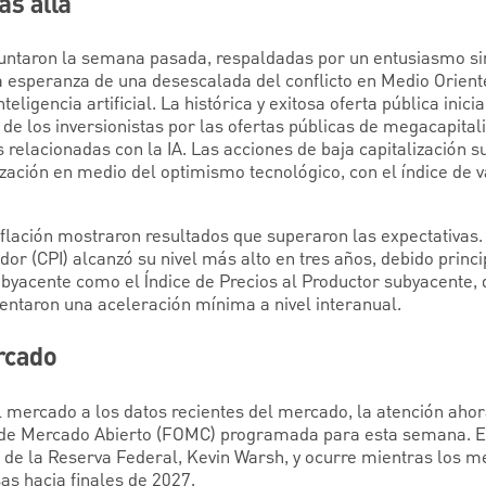
ás allá
untaron la semana pasada, respaldadas por un entusiasmo si
. la esperanza de una desescalada del conflicto en Medio Orien
nteligencia artificial. La histórica y exitosa oferta pública ini
o de los inversionistas por las ofertas públicas de megacapitali
relacionadas con la IA. Las acciones de baja capitalización 
ización en medio del optimismo tecnológico, con el índice de 
flación mostraron resultados que superaron las expectativas. 
dor (CPI) alcanzó su nivel más alto en tres años, debido princ
subyacente como el Índice de Precios al Productor subyacente, 
sentaron una aceleración mínima a nivel interanual.
rcado
l mercado a los datos recientes del mercado, la atención ahor
 de Mercado Abierto (FOMC) programada para esta semana. Est
de la Reserva Federal, Kevin Warsh, y ocurre mientras los me
s hacia finales de 2027.