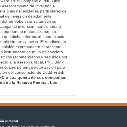
 Delaware Trust Company o PNC Ohio
de asesoramiento de inversión a
iera o las necesidades particulares de
onal de inversión debidamente
e informe deben consultar con su
trategia de inversión mencionada o
as pueden no materializarse. La
za que dicha información sea exacta,
mbio sin previo aviso. El rendimiento
a opinión expresada en el presente
instrumento de título o financiero.
 títulos recomendados y seguidos por
ecto a la asesoría fiscal, PNC Bank
las cuales no tenga autorización para
ección del consumidor de Dodd-Frank
PNC o cualquiera de sus compañías
nta de la Reserva Federal. Los
ión personal
up, Inc. Todos los derechos reservados.