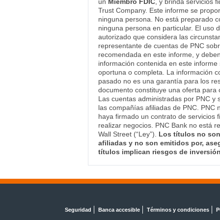
un
Miembro FDIC
, y brinda servicios
Trust Company. Este informe se proporc
ninguna persona. No está preparado con 
ninguna persona en particular. El uso d
autorizado que considera las circunsta
representante de cuentas de PNC sobre 
recomendada en este informe, y deben 
información contenida en este informe 
oportuna o completa. La información co
pasado no es una garantía para los res
documento constituye una oferta para 
Las cuentas administradas por PNC y 
las compañías afiliadas de PNC. PNC no
haya firmado un contrato de servicios f
realizar negocios. PNC Bank no está r
Wall Street (“Ley”).
Los títulos no so
afiliadas y no son emitidos por, ase
títulos implican riesgos de inversión
Seguridad
Banca accesible
Términos y condiciones
P