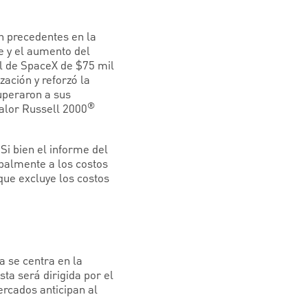
n precedentes en la
te y el aumento del
cial de SpaceX de $75 mil
zación y reforzó la
superaron a sus
®
valor Russell 2000
Si bien el informe del
ipalmente a los costos
que excluye los costos
a se centra en la
a será dirigida por el
rcados anticipan al