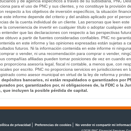
 fiduciarios y de agencia específicos a través de su subsidiaria, PNC
iona para el uso de PNC y sus clientes, y no constituye la provisión 
respecto a los objetivos de inversión específicos, la situación financ
e este informe depende del criterio y del análisis aplicado por el pers
ncias de la cuenta individual de un cliente. Las personas que leen est
la conveniencia de invertir en cualquier título o adoptar cualquier es
entender que las declaraciones con respecto a las perspectivas futur
se obtuvo a partir de fuentes consideradas confiables. PNC no garanti
ntenida en este informe y las opiniones expresadas están sujetas a ca
ultados futuros. Ni la información contenida en este informe ni ningun
comprar o vender, ni una recomendación para comprar o vender, ningún 
sus compañías afiliadas pueden tomar posiciones de vez en cuando en
 proporciona asesoría legal, fiscal ni contable, a menos que, con resp
iscales por escrito. PNC no proporciona servicios en jurisdicciones en 
egistrado como asesor municipal en virtud de la ley de reforma y prot
n depósitos bancarios, ni están respaldados o garantizados por 
gurados por, garantizados por, ni obligaciones de, la FDIC o la Ju
, que incluyen la posible pérdida de capital.
olítica de privacidad
Preferencias de cookies
No vender ni compartir mi informac
©2026 PNC Financial Services Gro