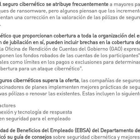
l seguro cibernético se atribuye frecuentemente
a mayores pa
taques de ransomware, pero algunos piensan que los increment
sentan una corrección en la valoración de las pólizas de segur
.
nético que proporcionan cobertura a toda la organización del
 de jubilación en sí, pueden incluir brechas en la cobertura d
la Oficina de Rendición de Cuentas del Gobierno (GAO) expresa
ponen los fondos robados de las cuentas de los participantes”
tales como límites en los pagos o exclusiones para determina
obertura para un ataque cibernético”.
uros cibernéticos supera la oferta
, las compañías de seguros
ocinadores de planes implementen mejores prácticas de segu
as pólizas o renovar las existentes. Estas incluyen lo siguient
actores
nexión y tecnología de respuesta
en seguridad para el empleado
idad de Beneficios del Empleado (EBSA) del Departamento del
icó su guía de consejos
sobre seguridad cibernética y mejores 