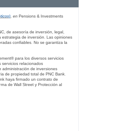
ticos)
, en
Pensions & Investments
C, de asesoría de inversión, legal,
estrategia de inversión. Las opiniones
eradas confiables. No se garantiza la
ement® para los diversos servicios
s servicios relacionados
de administración de inversiones
ria de propiedad total de PNC Bank.
ank haya firmado un contrato de
rma de Wall Street y Protección al