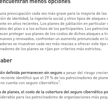
y encuentran menos opciones
 una preocupación cada vez más grave para la mayoría de las 
ón de identidad, la ingeniería social y otros tipos de ataques
te en años recientes. Los planes de jubilación en particular 
atos del plan o a los activos de los participantes. Los patroci
uscan proteger sus planes de los costos de dichos ataques a t
 nuevos y renovados, confrontan un aumento pronunciado en lo
doras se muestran cada vez más reacias a ofrecer este tipo de
nadores de los planes se rijan por criterios más estrictos
.
saber
ión definida permanecen sin seguro
a pesar del riesgo crecie
 reciente identificó que el 29 % de los patrocinadores de plan
1
 no cuenta con seguro cibernético
.
de planes, el costo de la cobertura del seguro cibernético pod
siderable para los patrocinadores de organizaciones más peq