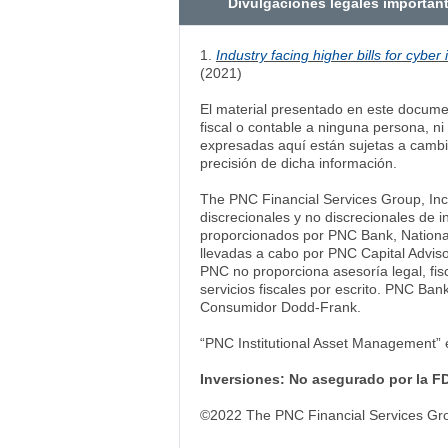
Divulgaciones legales importan
1.
Industry facing higher bills for cybe
(2021)
El material presentado en este documen
fiscal o contable a ninguna persona, n
expresadas aquí están sujetas a cambio
precisión de dicha información.
The PNC Financial Services Group, Inc.
discrecionales y no discrecionales de in
proporcionados por PNC Bank, Nationa
llevadas a cabo por PNC Capital Adviso
PNC no proporciona asesoría legal, fis
servicios fiscales por escrito. PNC Ban
Consumidor Dodd-Frank.
“PNC Institutional Asset Management” 
Inversiones: No asegurado por la FD
©2022 The PNC Financial Services Gro