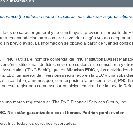
tes e información
r insurance (La industria enfrenta facturas más altas por seguros ciberné
to es de carácter general y no constituye la provisión, por parte de PN
i una recomendación para comprar o vender ningún valor o adoptar una 
 sin previo aviso. La información se obtuvo a partir de fuentes consid
 ("PNC") utiliza el nombre comercial de PNC Institutional Asset Manag
versión institucional, de fideicomiso, de custodia, de consultoría y otro
l Association ("PNC Bank"), que es
Miembro FDIC
, y las actividades 
rs, LLC, un asesor de inversiones registrado en la SEC y una subsidia
cal ni contable, a menos que, con respecto a la asesoría fiscal, PNC B
k no está registrado como asesor municipal en virtud de la Ley de Refo
es una marca registrada de The PNC Financial Services Group, Inc.
IC. No están garantizados por el banco. Podrían perder valor.
up, Inc. Todos los derechos reservados.