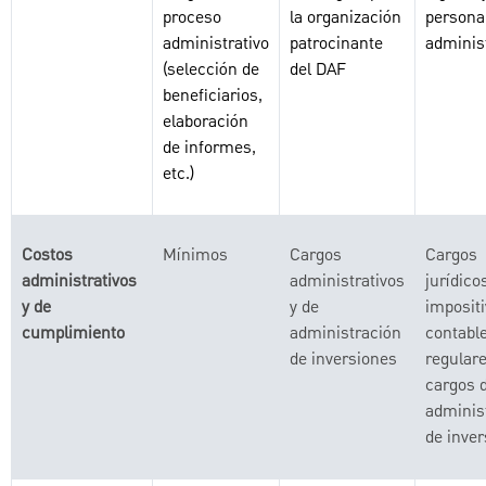
proceso
la organización
persona
administrativo
patrocinante
administ
(selección de
del DAF
beneficiarios,
elaboración
de informes,
etc.)
Costos
Mínimos
Cargos
Cargos
administrativos
administrativos
jurídico
y de
y de
impositi
cumplimiento
administración
contabl
de inversiones
regulare
cargos 
adminis
de inve