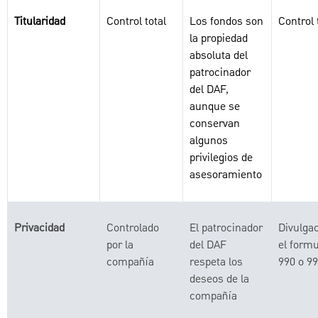
Titularidad
Control total
Los fondos son
Control 
la propiedad
absoluta del
patrocinador
del DAF,
aunque se
conservan
algunos
privilegios de
asesoramiento
Privacidad
Controlado
El patrocinador
Divulga
por la
del DAF
el formu
compañía
respeta los
990 o 9
deseos de la
compañía