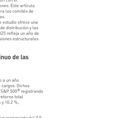
ón con el
nes. Este artículo
ara los comités de
os.
e estudio ofrece una
de distribución y las
025 refleja un año de
siones estructurales
inuo de las
o a un año
e cargos. Dichos
®
e S&P 500
registrando
retorno total
 y 10.2 %,