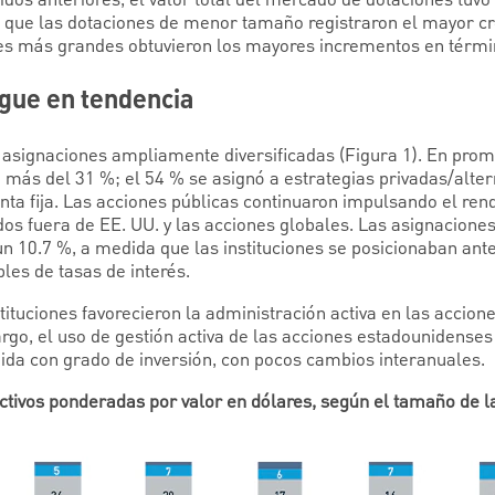
ólidos anteriores, el valor total del mercado de dotaciones tuv
 que las dotaciones de menor tamaño registraron el mayor cr
nes más grandes obtuvieron los mayores incrementos en térmi
igue en tendencia
asignaciones ampliamente diversificadas (Figura 1). En prom
más del 31 %; el 54 % se asignó a estrategias privadas/altern
renta fija. Las acciones públicas continuaron impulsando el ren
s fuera de EE. UU. y las acciones globales. Las asignaciones 
 10.7 %, a medida que las instituciones se posicionaban ant
bles de tasas de interés.
stituciones favorecieron la administración activa en las accion
rgo, el uso de gestión activa de las acciones estadounidenses
ida con grado de inversión, con pocos cambios interanuales.
activos ponderadas por valor en dólares, según el tamaño de l