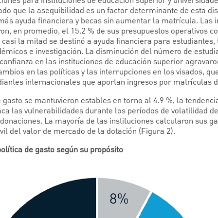
iones para instituciones de educación superior y universidade
Dado que la asequibilidad es un factor determinante de esta di
más ayuda financiera y becas sin aumentar la matrícula. Las i
ron, en promedio, el 15.2 % de sus presupuestos operativos c
 casi la mitad se destinó a ayuda financiera para estudiantes,
émicos e investigación. La disminución del número de estudi
e confianza en las instituciones de educación superior agravar
ambios en las políticas y las interrupciones en los visados, q
udiantes internacionales que aportan ingresos por matrículas 
e gasto se mantuvieron estables en torno al 4.9 %, la tendencia
ca las vulnerabilidades durante los períodos de volatilidad d
e donaciones. La mayoría de las instituciones calcularon sus 
l del valor de mercado de la dotación (Figura 2).
política de gasto según su propósito