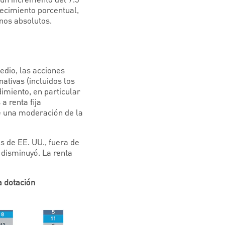
o un incremento del 7.5
ecimiento porcentual,
nos absolutos.
edio, las acciones
ativas (incluidos los
dimiento, en particular
a renta fija
e una moderación de la
es de EE. UU., fuera de
 disminuyó. La renta
a dotación