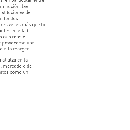
s, en particular entre
sminución, las
nstituciones de
on fondos
 tres veces más que lo
antes en edad
on aún más el
ue provocaron una
de alto margen.
 al alza en la
el mercado o de
gastos como un