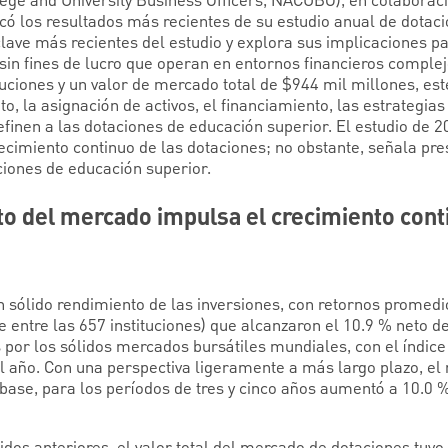
lege and University Business Officers, NACUBO), en colaboraci
ó los resultados más recientes de su estudio anual de dotacio
clave más recientes del estudio y explora sus implicaciones p
sin fines de lucro que operan en entornos financieros complej
uciones y un valor de mercado total de $944 mil millones, est
to, la asignación de activos, el financiamiento, las estrategias 
finen a las dotaciones de educación superior. El estudio de 2
ecimiento continuo de las dotaciones; no obstante, señala pre
ciones de educación superior.
to del mercado impulsa el crecimiento cont
un sólido rendimiento de las inversiones, con retornos promedi
 entre las 657 instituciones) que alcanzaron el 10.9 % neto d
 por los sólidos mercados bursátiles mundiales, con el índic
l año. Con una perspectiva ligeramente a más largo plazo, el 
base, para los períodos de tres y cinco años aumentó a 10.0 %