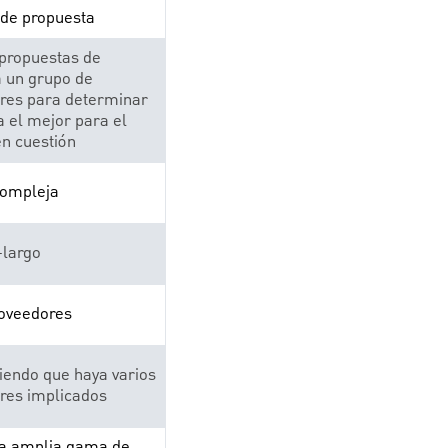
 de propuesta
 propuestas de
a un grupo de
res para determinar
a el mejor para el
en cuestión
compleja
largo
roveedores
iendo que haya varios
res implicados
a amplia gama de