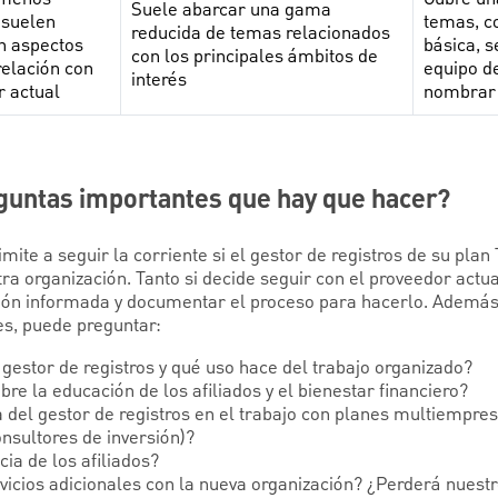
Suele abarcar una gama
 suelen
temas, c
reducida de temas relacionados
n aspectos
básica, se
con los principales ámbitos de
relación con
equipo de
interés
r actual
nombrar
eguntas importantes que hay que hacer?
mite a seguir la corriente si el gestor de registros de su plan
tra organización. Tanto si decide seguir con el proveedor actu
ión informada y documentar el proceso para hacerlo. Además
es, puede preguntar:
 gestor de registros y qué uso hace del trabajo organizado?
re la educación de los afiliados y el bienestar financiero?
a del gestor de registros en el trabajo con planes multiempres
onsultores de inversión)?
ia de los afiliados?
vicios adicionales con la nueva organización? ¿Perderá nuestr