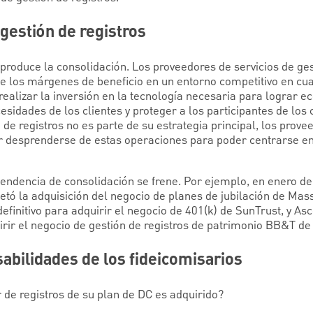
 gestión de registros
roduce la consolidación. Los proveedores de servicios de gest
e los márgenes de beneficio en un entorno competitivo en cuan
ealizar la inversión en la tecnología necesaria para lograr e
cesidades de los clientes y proteger a los participantes de los
 de registros no es parte de su estrategia principal, los prove
r desprenderse de estas operaciones para poder centrarse en 
 tendencia de consolidación se frene. Por ejemplo, en enero d
ó la adquisición del negocio de planes de jubilación de Mas
efinitivo para adquirir el negocio de 401(k) de SunTrust, y As
irir el negocio de gestión de registros de patrimonio BB&T de
abilidades de los fideicomisarios
 de registros de su plan de DC es adquirido?