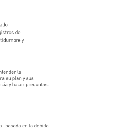
dado
gistros de
rtidumbre y
ntender la
ra su plan y sus
encia y hacer preguntas.
a -basada en la debida