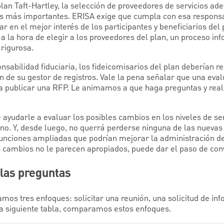
lan Taft-Hartley, la selección de proveedores de servicios ad
as más importantes. ERISA exige que cumpla con esa responsa
uar en el mejor interés de los participantes y beneficiarios del
 a la hora de elegir a los proveedores del plan, un proceso i
 rigurosa.
onsabilidad fiduciaria, los fideicomisarios del plan deberían r
ón de su gestor de registros. Vale la pena señalar que una eval
a publicar una RFP. Le animamos a que haga preguntas y real
 ayudarle a evaluar los posibles cambios en los niveles de serv
no. Y, desde luego, no querrá perderse ninguna de las nuevas
funciones ampliadas que podrían mejorar la administración del
tos cambios no le parecen apropiados, puede dar el paso de conv
 las preguntas
mos tres enfoques: solicitar una reunión, una solicitud de in
 la siguiente tabla, comparamos estos enfoques.