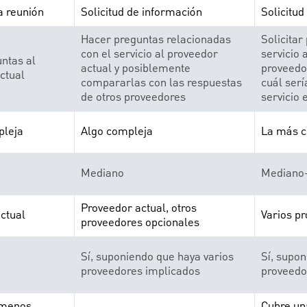
a reunión
Solicitud de información
Solicitud
Hacer preguntas relacionadas
Solicitar
con el servicio al proveedor
servicio 
ntas al
actual y posiblemente
proveedo
ctual
compararlas con las respuestas
cuál serí
de otros proveedores
servicio 
leja
Algo compleja
La más 
Mediano
Mediano-
Proveedor actual, otros
ctual
Varios p
proveedores opcionales
Sí, suponiendo que haya varios
Sí, supon
proveedores implicados
proveedo
 menos
Cubre un