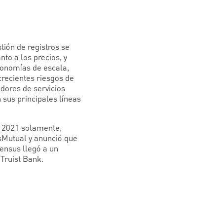
ión de registros se
to a los precios, y
conomías de escala,
 crecientes riesgos de
edores de servicios
sus principales líneas
e 2021 solamente,
sMutual y anunció que
census llegó a un
 Truist Bank.