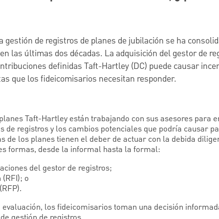
la gestión de registros de planes de jubilación se ha consoli
n las últimas dos décadas. La adquisición del gestor de re
ntribuciones definidas Taft-Hartley (DC) puede causar ince
as que los fideicomisarios necesitan responder.
 planes Taft-Hartley están trabajando con sus asesores para e
s de registros y los cambios potenciales que podría causar pa
vas de los planes tienen el deber de actuar con la debida dilig
es formas, desde la informal hasta la formal:
laciones del gestor de registros;
 (RFI); o
(RFP).
evaluación, los fideicomisarios toman una decisión informad
 de gestión de registros.