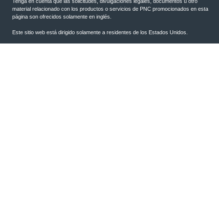
Tenga en cuenta que las solicitudes, divulgaciones legales, documentos u otro
material relacionado con los productos o servicios de PNC promocionados en esta
página son ofrecidos solamente en inglés.
Este sitio web está dirigido solamente a residentes de los Estados Unidos.