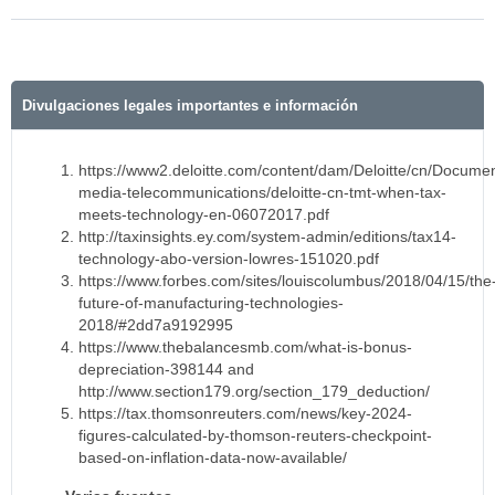
Divulgaciones legales importantes e información
https://www2.deloitte.com/content/dam/Deloitte/cn/Docume
media-telecommunications/deloitte-cn-tmt-when-tax-
meets-technology-en-06072017.pdf
http://taxinsights.ey.com/system-admin/editions/tax14-
technology-abo-version-lowres-151020.pdf
https://www.forbes.com/sites/louiscolumbus/2018/04/15/the
future-of-manufacturing-technologies-
2018/#2dd7a9192995
https://www.thebalancesmb.com/what-is-bonus-
depreciation-398144 and
http://www.section179.org/section_179_deduction/
https://tax.thomsonreuters.com/news/key-2024-
figures-calculated-by-thomson-reuters-checkpoint-
based-on-inflation-data-now-available/