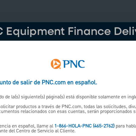
 Equipment Finance Deli
inance is a recognized lea
ng solutions to clients throu
Canada.
punto de salir de PNC.com en español.
ing team is ready to assist yo
do de la(s) siguiente(s) página(s) está disponible solamente en ingl
solicitar productos a través de PNC.com, todas las solicitudes, di
ntact us by completing the fo
ocumentos relacionados con esas cuentas, serán proporcionados 
t back to you as soon as possib
encia en español, llame al
1-866-HOLA-PNC (465-2762)
para habl
nte del Centro de Servicio al Cliente.