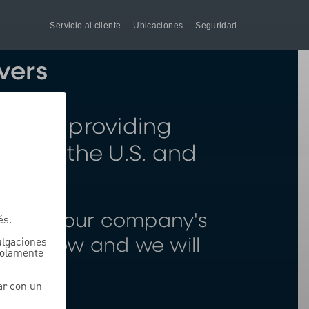
Servicio al cliente
Ubicaciones
Seguridad
vers
der in providing
ghout the U.S. and
u with your company's
és.
vulgaciones
rm below and we will
solamente
le.
ar con un