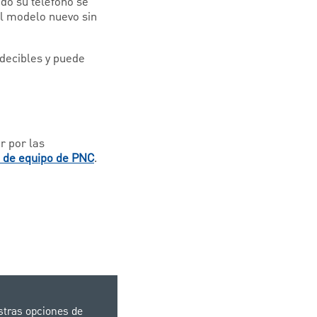
ndo su teléfono se
el modelo nuevo sin
decibles y puede
r por las
o de equipo de PNC
.
stras opciones de