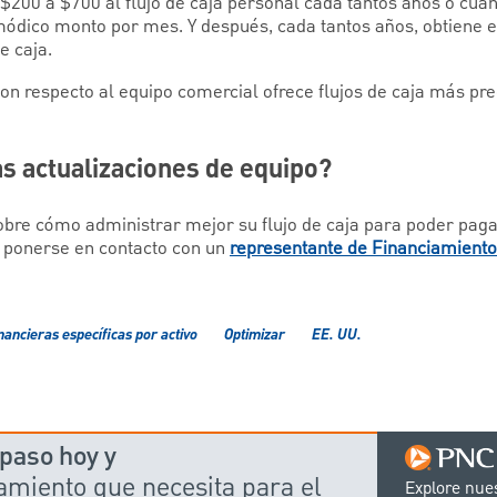
$200 a $700 al flujo de caja personal cada tantos años o cua
ódico monto por mes. Y después, cada tantos años, obtiene 
e caja.
n respecto al equipo comercial ofrece flujos de caja más pre
s actualizaciones de equipo?
re cómo administrar mejor su flujo de caja para poder paga
l ponerse en contacto con un
representante de Financiamient
nancieras específicas por activo
Optimizar
EE. UU.
 paso hoy y
iamiento que necesita para el
Explore nue