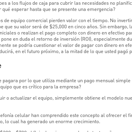
pes a los flujos de caja para cubrir las necesidades no planif
or qué esperar hasta que se presente una emergencia?
s de equipo comercial pierden valor con el tiempo. No inverti
be que su valor será de $25,000 en cinco años. Sin embargo, 
niciales o realizan el pago completo con dinero en efectivo pa
 pone en duda el retorno de inversión (ROI), especialmente d
nte se podría cuestionar el valor de pagar con dinero en efec
ducirá, en el futuro próximo, a la mitad de lo que usted pagó p
e
 pagara por lo que utiliza mediante un pago mensual simple 
equipo que es crítico para la empresa?
uir o actualizar el equipo, simplemente obtiene el modelo nue
lefonía celular han comprendido este concepto al ofrecer el 
ono, lo cual ha generado un enorme crecimiento.